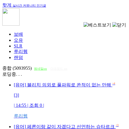
핫게
실시간 커뮤니티 인기글
보배
오유
SLR
루리웹
랜덤
종합 (5093955)
썸네일on
다크모드 on
로딩중. . .
+4
[유머] 블리치 의외로 풀파워로 쏜적이 없는 만해
[3]
| 14:55 | 조회
0
|
루리웹
+3
[유머] 페른이랑 같이 자겠다고 선언하는 슈타르크