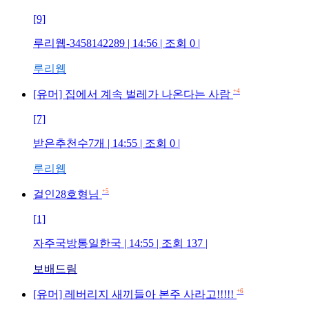
[9]
루리웹-3458142289
| 14:56 | 조회
0
|
루리웹
+4
[유머] 집에서 계속 벌레가 나온다는 사람
[7]
받은추천수7개
| 14:55 | 조회
0
|
루리웹
+5
걸인28호형님
[1]
자주국방통일한국
| 14:55 | 조회
137
|
보배드림
+6
[유머] 레버리지 새끼들아 본주 사라고!!!!!