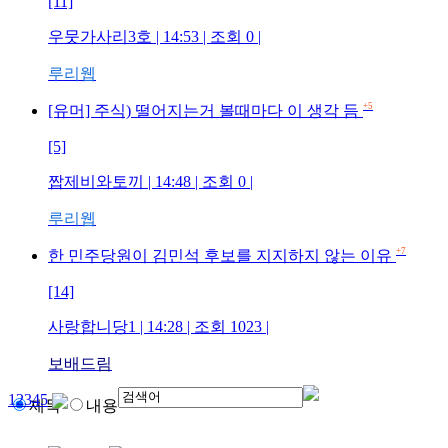
[11]
우뭇가사리3호
| 14:53 | 조회
0
|
루리웹
+5
[유머] 주식) 떨어지는거 볼때마다 이 생각 듬
[5]
짭제비와토끼
| 14:48 | 조회
0
|
루리웹
+7
한 민주당원이 김민석 후보를 지지하지 않는 이유
[14]
사랑합니당1
| 14:28 | 조회
1023
|
보배드림
1
2
3
4
5
제목
내용