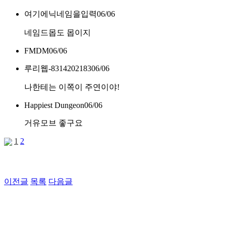
여기에닉네임을입력
06/06
네임드몹도 몹이지
FMDM
06/06
루리웹-8314202183
06/06
나한테는 이쪽이 주연이야!
Happiest Dungeon
06/06
거유모브 좋구요
1
2
이전글
목록
다음글