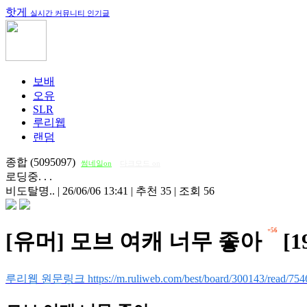
핫게
실시간 커뮤니티 인기글
보배
오유
SLR
루리웹
랜덤
종합 (5095097)
썸네일on
다크모드 on
로딩중. . .
비도탈명..
|
26/06/06 13:41
|
추천 35
|
조회 56
+56
[유머] 모브 여캐 너무 좋아
[1
루리웹 원문링크 https://m.ruliweb.com/best/board/300143/read/754