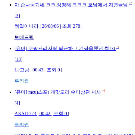
+2
아 존나욱기네 ㅋㅋ 정청래 ㅋㅋㅋ 호남에서 지면끝남
[3]
썩열이나라 | 26/08/06 | 조회 278 |
보배드림
+1
[유머] 쿠팡관리자랑 퇴근하고 기싸움했던 썰 txt
[13]
Le그넘 | 00:43 | 조회 0 |
루리웹
+3
[유머] mcu)스포) 개맛도리 수미상관 서사
[4]
AKS11723 | 00:42 | 조회 0 |
루리웹