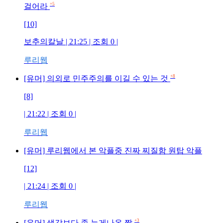
+5
걸어라
[10]
보추의칼날
| 21:25 | 조회
0
|
루리웹
+8
[유머] 의외로 민주주의를 이길 수 있는 것
[8]
| 21:22 | 조회
0
|
루리웹
[유머] 루리웹에서 본 악플중 진짜 찌질함 원탑 악플
[12]
| 21:24 | 조회
0
|
루리웹
+3
[유머] 생각보다 좀 늦게나온 짤