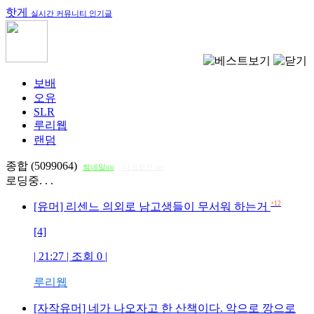
핫게
실시간 커뮤니티 인기글
보배
오유
SLR
루리웹
랜덤
종합 (5099064)
썸네일on
다크모드 on
로딩중. . .
+12
[유머] 리센느 의외로 남고생들이 무서워 하는거
[4]
| 21:27 | 조회
0
|
루리웹
[자작유머] 네가 나오자고 한 산책이다. 악으로 깡으로