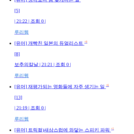
[5]
| 21:22 | 조회
0
|
루리웹
+9
[유머] 개빡친 일본의 듀얼리스트
[8]
보추의칼날
| 21:21 | 조회
0
|
루리웹
+6
[유머] 재평가되는 영화들에 자주 생기는 일
[13]
| 21:19 | 조회
0
|
루리웹
+1
[유머] 트릭컬)새삼스럽에 와닿는 스피키 파워