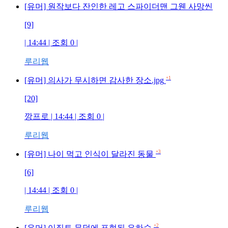
[유머] 원작보다 잔인한 레고 스파이더맨 그웬 사망씬
[9]
| 14:44 | 조회
0
|
루리웹
+1
[유머] 의사가 무시하면 감사한 장소.jpg
[20]
깡프로
| 14:44 | 조회
0
|
루리웹
+3
[유머] 나이 먹고 인식이 달라진 동물
[6]
| 14:44 | 조회
0
|
루리웹
+2
[유머] 이집트 무덤에 표현된 은하수