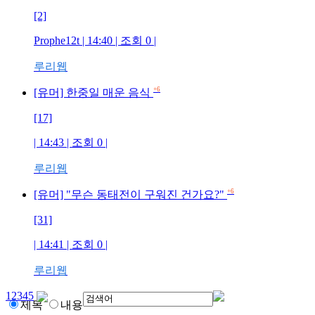
[2]
Prophe12t
| 14:40 | 조회
0
|
루리웹
+6
[유머] 한중일 매운 음식
[17]
| 14:43 | 조회
0
|
루리웹
+6
[유머] "무슨 동태전이 구워진 건가요?"
[31]
| 14:41 | 조회
0
|
루리웹
1
2
3
4
5
제목
내용