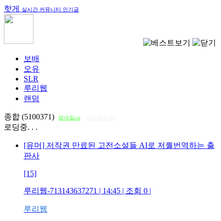
핫게
실시간 커뮤니티 인기글
보배
오유
SLR
루리웹
랜덤
종합 (5100371)
썸네일on
다크모드 on
로딩중. . .
[유머] 저작권 만료된 고전소설들 AI로 저퀄번역하는 출
판사
[15]
루리웹-713143637271
| 14:45 | 조회
0
|
루리웹