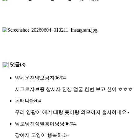
댓글(3)
얌체운전양보금지
06/04
시고르자브종 창시자 진심 얼굴 한번 보고 싶어 ㅎㅎㅎ
몬태나
06/04
우리 영광이 애기 때랑 옷이랑 외모까지 흡사하네요~
남로당진성빨갱이탕탕
06/04
강아지 고양이 행복하소~