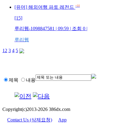
+10
[유머] 해외여행 파토 레전드
[15]
루리웹-1098847581 | 09:59 | 조회 0 |
루리웹
1
2
3
4
5
제목
내용
Copyright(c)2013-2026 386dx.com
Contact Us (삭제요청)
App