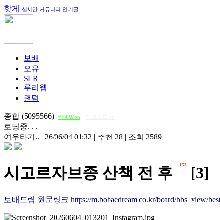
핫게
실시간 커뮤니티 인기글
보배
오유
SLR
루리웹
랜덤
종합 (5095566)
썸네일on
다크모드 on
로딩중. . .
여우타기..
|
26/06/04 01:32
|
추천 28
|
조회 2589
+153
시고르자브종 산책 전 후
[3]
보배드림 원문링크 https://m.bobaedream.co.kr/board/bbs_view/best