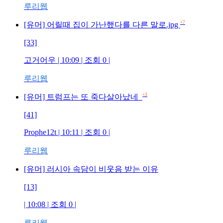
루리웹
+7
[유머] 어릴때 집이 가난했다를 다른 말로.jpg
[33]
고거어우 | 10:09 | 조회 0 |
루리웹
+3
[유머] 트럼프는 또 죽다살아났네
[41]
Prophe12t | 10:11 | 조회 0 |
루리웹
[유머] 러시아 속담이 비웃음 받는 이유
[13]
| 10:08 | 조회 0 |
루리웹