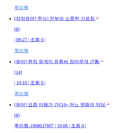
루리웹
+1
[자작유머] 주식] 친부의 소중한 가르침
[8]
| 09:27 | 조회 0 |
루리웹
+1
[유머] 현직 유게이 유튜버 장아무개 근황
[14]
| 10:10 | 조회 0 |
루리웹
+3
[유머] 요즘 이해가 간다는 어느 영화의 악당
[8]
루리웹-1968637897 | 10:08 | 조회 0 |