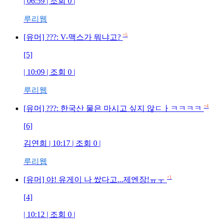
| 06:59 | 조회 0 |
루리웹
+5
[유머] ???: V-맥스가 뭐냐고?
[5]
| 10:09 | 조회 0 |
루리웹
+4
[유머] ???: 한국산 물은 마시고 싶지 않ㄷㅏㅋㅋㅋㅋ
[6]
김연희 | 10:17 | 조회 0 |
루리웹
+1
[유머] 야! 유게이 나 쌌다고...제엔장!ㅠㅜ
[4]
| 10:12 | 조회 0 |