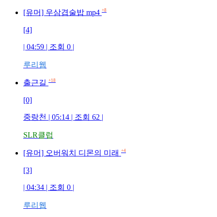
+8
[유머] 우삼겹술밥 mp4
[4]
| 04:59 | 조회
0
|
루리웹
+18
출근길
[0]
중랑천
| 05:14 | 조회
62
|
SLR클럽
+4
[유머] 오버워치 디몬의 미래
[3]
| 04:34 | 조회
0
|
루리웹