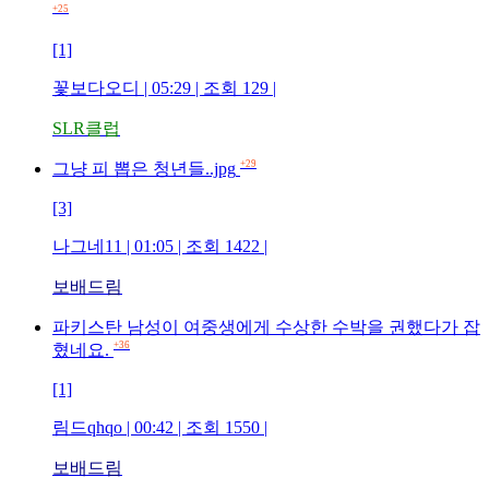
+25
[1]
꽃보다오디
| 05:29 | 조회
129
|
SLR클럽
+29
그냥 피 뽑은 청년들..jpg
[3]
나그네11
| 01:05 | 조회
1422
|
보배드림
파키스탄 남성이 여중생에게 수상한 수박을 권했다가 잡
+36
혔네요.
[1]
림드qhqo
| 00:42 | 조회
1550
|
보배드림