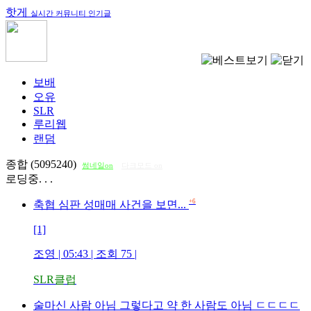
핫게
실시간 커뮤니티 인기글
보배
오유
SLR
루리웹
랜덤
종합 (5095240)
썸네일on
다크모드 on
로딩중. . .
+6
축협 심판 성매매 사건을 보면...
[1]
조영
| 05:43 | 조회
75
|
SLR클럽
술마신 사람 아님 그렇다고 약 한 사람도 아님 ㄷㄷㄷㄷ