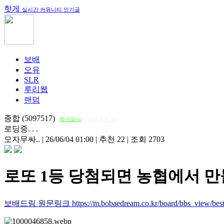
핫게
실시간 커뮤니티 인기글
보배
오유
SLR
루리웹
랜덤
종합 (5097517)
썸네일on
다크모드 on
로딩중. . .
모자무싸..
|
26/06/04 01:00
|
추천 22
|
조회 2703
로또 1등 당첨되면 농협에서 만
보배드림 원문링크 https://m.bobaedream.co.kr/board/bbs_view/best