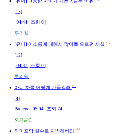
[유머] “1등한 아이가 기분 X같은 이유“
[13]
| 04:44 | 조회 0 |
루리웹
+10
[유머] 이소룡에 대해서 많이들 모르던 사실
[12]
| 04:37 | 조회 0 |
루리웹
+19
아니 차를 어떻게 만들길래
[4]
Pantene | 05:04 | 조회 74 |
SLR클럽
+18
와이프랑 실수로 차박해버림