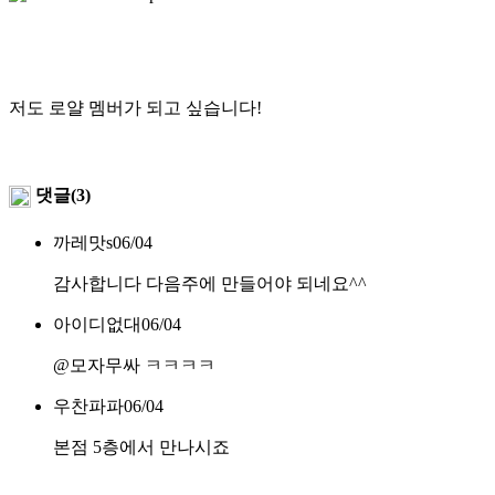
저도 로얄 멤버가 되고 싶습니다!
댓글(3)
까레맛s
06/04
감사합니다 다음주에 만들어야 되네요^^
아이디없대
06/04
@모자무싸
ㅋㅋㅋㅋ
우찬파파
06/04
본점 5층에서 만나시죠