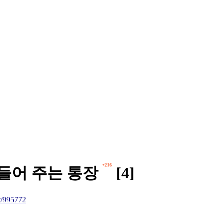
+216
들어 주는 통장
[4]
/995772