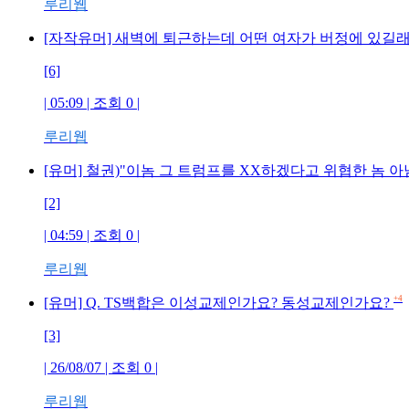
루리웹
[자작유머] 새벽에 퇴근하는데 어떤 여자가 버정에 있길
[6]
| 05:09 | 조회 0 |
루리웹
[유머] 철권)"이놈 그 트럼프를 XX하겠다고 위협한 놈 아님
[2]
| 04:59 | 조회 0 |
루리웹
+4
[유머] Q. TS백합은 이성교제인가요? 동성교제인가요?
[3]
| 26/08/07 | 조회 0 |
루리웹