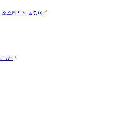
+3
래 소스라치게 놀랐네
+1
???"