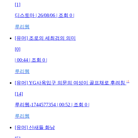
[1]
디스토마
| 26/08/06 | 조회
0
|
루리웹
[유머] 조로의 세최검의 의미
[0]
| 00:44 | 조회
0
|
루리웹
+1
[유머] YG사옥입구 의문의 여성이 골프채로 후려침
[14]
루리웹-1744577354
| 00:52 | 조회
0
|
루리웹
[유머] 산새들 화남