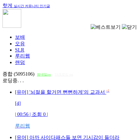
핫게
실시간 커뮤니티 인기글
보배
오유
SLR
루리웹
랜덤
종합 (5095106)
썸네일on
다크모드 on
로딩중. . .
+1
[유머] '뇌절을 할거면 뻔뻔하게'의 교과서
[4]
| 00:56 | 조회
0
|
루리웹
[유머] 아까 사이다패스들 보면 기시감이 들더라