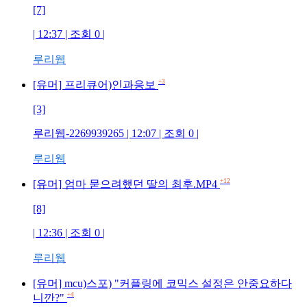
[7]
| 12:37 | 조회
0
|
루리웹
+3
[유머] 프리큐어)인과응보
[3]
루리웹-2269939265
| 12:07 | 조회
0
|
루리웹
+12
[유머] 엄마 묻으려했던 딸의 최후.MP4
[8]
| 12:36 | 조회
0
|
루리웹
[유머] mcu)스포) "커플링에 코믹스 설정은 안중요하다
+4
니깐?"