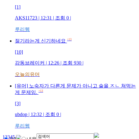
[1]
AKS11723
| 12:31 | 조회
0
|
루리웹
+13
절기라는게 신기하네요
[10]
감동브레이커
| 12:26 | 조회
930
|
오늘의유머
[유머] 노숙자가 다른게 문제가 아니고 술을 ㅈㄴ 쳐먹는
+13
게 문제임.
[3]
ubdop
| 12:32 | 조회
0
|
루리웹
1
2
3
4
5