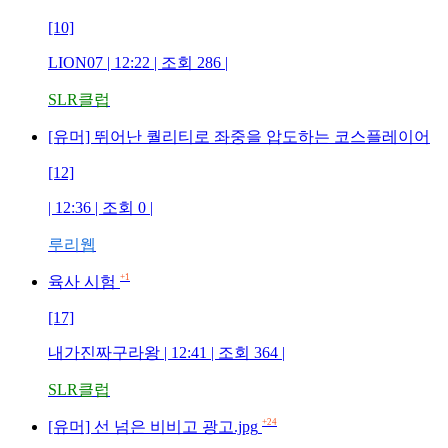
[10]
LION07
| 12:22 | 조회
286
|
SLR클럽
[유머] 뛰어난 퀄리티로 좌중을 압도하는 코스플레이어
[12]
| 12:36 | 조회
0
|
루리웹
+1
육사 시험
[17]
내가진짜구라왕
| 12:41 | 조회
364
|
SLR클럽
+24
[유머] 선 넘은 비비고 광고.jpg