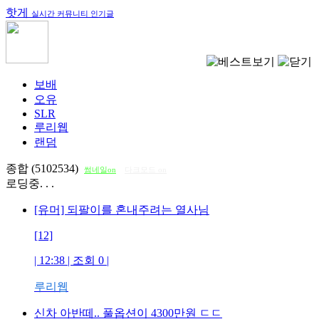
핫게
실시간 커뮤니티 인기글
보배
오유
SLR
루리웹
랜덤
종합 (5102534)
썸네일on
다크모드 on
로딩중. . .
[유머] 되팔이를 혼내주려는 열사님
[12]
| 12:38 | 조회
0
|
루리웹
신차 아반떼.. 풀옵션이 4300만원 ㄷㄷ