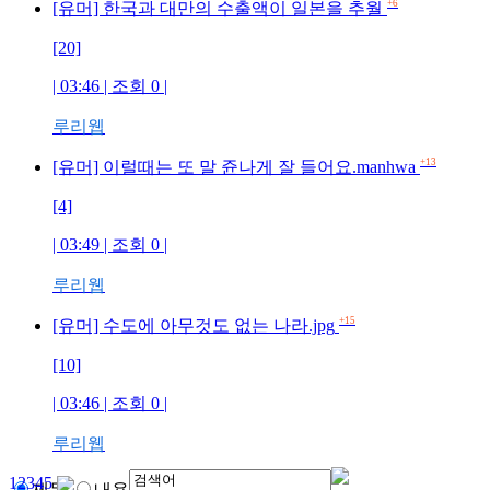
+6
[유머] 한국과 대만의 수출액이 일본을 추월
[20]
| 03:46 | 조회
0
|
루리웹
+13
[유머] 이럴때는 또 말 쥰나게 잘 들어요.manhwa
[4]
| 03:49 | 조회
0
|
루리웹
+15
[유머] 수도에 아무것도 없는 나라.jpg
[10]
| 03:46 | 조회
0
|
루리웹
1
2
3
4
5
제목
내용