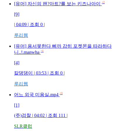
+2
[유머] 자신의 팬?아트?를 보는 키즈나아이
[9]
| 04:09 | 조회
0
|
루리웹
[유머] 용서못한다 삐까 감히 포켓몬을 따라하다
+1
니..!.manwha
[4]
칼댕댕이
| 03:53 | 조회
0
|
루리웹
+3
어느 외국 미용실.mp4
[1]
(주)검찰
| 04:02 | 조회
111
|
SLR클럽