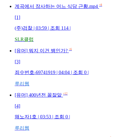
+8
계곡에서 장사하는 어느 식당 근황.mp4
[1]
(주)검찰
| 03:59 | 조회
114
|
SLR클럽
+6
[유머] 뭐지 이건 뱀인가?
[3]
죄수번호-69741919
| 04:04 | 조회
0
|
루리웹
+12
[유머] 400년전 꼴잘알
[4]
왜노자1호
| 03:53 | 조회
0
|
루리웹