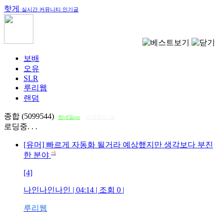
핫게
실시간 커뮤니티 인기글
보배
오유
SLR
루리웹
랜덤
종합 (5099544)
썸네일on
다크모드 on
로딩중. . .
[유머] 빠르게 자동화 될거라 예상했지만 생각보다 부진
+6
한 분야
[4]
나인나인나인
| 04:14 | 조회
0
|
루리웹