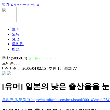
핫게
실시간 커뮤니티 인기글
보배
오유
SLR
루리웹
랜덤
종합 (5095814)
썸네일on
다크모드 on
로딩중. . .
나인나인..
|
26/06/04 02:15
|
추천 15
|
조회 77
[유머] 일본의 낮은 출산율을 
루리웹 원문링크 https://m.ruliweb.com/best/board/300143/read/754