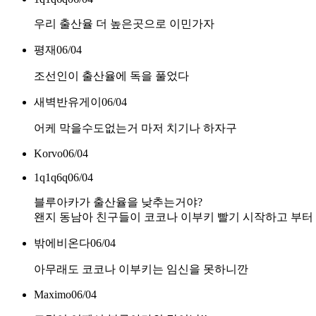
우리 출산율 더 높은곳으로 이민가자
평재
06/04
조선인이 출산율에 독을 풀었다
새벽반유게이
06/04
어케 막을수도없는거 마저 치기나 하자구
Korvo
06/04
1q1q6q
06/04
블루아카가 출산율을 낮추는거야?
왠지 동남아 친구들이 코코나 이부키 빨기 시작하고 부터
밖에비온다
06/04
아무래도 코코나 이부키는 임신을 못하니깐
Maximo
06/04