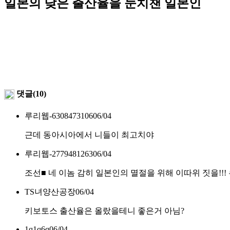
일본의 낮은 출산율을 눈치챈 일본인
댓글(10)
루리웹-6308473106
06/04
근데 동아시아에서 니들이 최고치야
루리웹-2779481263
06/04
조선■ 네 이놈 감히 일본인의 멸절을 위해 이따위 짓을!!! 쿠
TS녀양산공장
06/04
키보토스 출산율은 올랐을테니 좋은거 아님?
1q1q6q
06/04