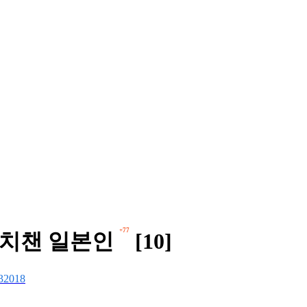
+77
눈치챈 일본인
[10]
32018