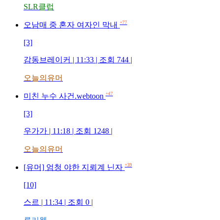
SLR클럽
+77
오남매 중 혼자 여자인 막내
[3]
감동브레이커 | 11:33 | 조회 744 |
오늘의유머
+47
미친 누수 사건.webtoon
[3]
우가가 | 11:18 | 조회 1248 |
오늘의유머
+39
[유머] 엄청 야한 지뢰계 닌자
[10]
스르 | 11:34 | 조회 0 |