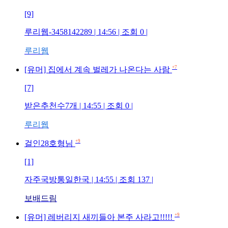
[9]
루리웹-3458142289
| 14:56 | 조회
0
|
루리웹
+7
[유머] 집에서 계속 벌레가 나온다는 사람
[7]
받은추천수7개
| 14:55 | 조회
0
|
루리웹
+9
걸인28호형님
[1]
자주국방통일한국
| 14:55 | 조회
137
|
보배드림
+9
[유머] 레버리지 새끼들아 본주 사라고!!!!!