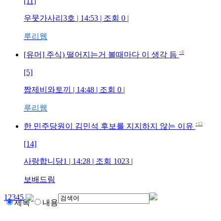
[11]
우뭇가사리3호
| 14:53 | 조회
0
|
루리웹
+8
[유머] 주식) 떨어지는거 볼때마다 이 생각 듬
[5]
짭제비와토끼
| 14:48 | 조회
0
|
루리웹
+12
한 민주당원이 김민석 후보를 지지하지 않는 이유
[14]
사랑합니당1
| 14:28 | 조회
1023
|
보배드림
1
2
3
4
5
제목
내용