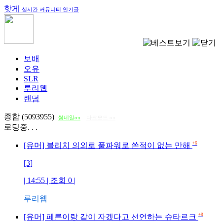
핫게
실시간 커뮤니티 인기글
보배
오유
SLR
루리웹
랜덤
종합 (5093955)
썸네일on
다크모드 on
로딩중. . .
+6
[유머] 블리치 의외로 풀파워로 쏜적이 없는 만해
[3]
| 14:55 | 조회
0
|
루리웹
+8
[유머] 페른이랑 같이 자겠다고 선언하는 슈타르크