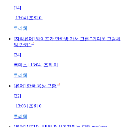
[14]
| 13:04 | 조회
0
|
루리웹
[자작유머] 와이프가 만화방 가서 고른 "귀여운 그림체
+3
의 만화"
[24]
록마소
| 13:04 | 조회
0
|
루리웹
+9
[유머] 한국 육상 근황
[22]
| 13:03 | 조회
0
|
루리웹
[유머] MCU)시빌워 정신공격하는 피터.manhwa