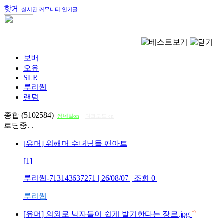
핫게
실시간 커뮤니티 인기글
보배
오유
SLR
루리웹
랜덤
종합 (5102584)
썸네일on
다크모드 on
로딩중. . .
[유머] 워해머 수녀님들 팬아트
[1]
루리웹-713143637271
| 26/08/07 | 조회
0
|
루리웹
+7
[유머] 의외로 남자들이 쉽게 발기한다는 장르.jpg