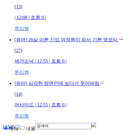
[13]
| 12:08 | 조회
0
|
루리웹
+13
[유머] 26살 이쁜 신입 여직원이 와서 기쁜 영포티
[27]
세가소닉
| 12:55 | 조회
0
|
루리웹
+3
[유머] 심각한 장면인데 보다가 웃어버림
[14]
어사이드
| 12:55 | 조회
0
|
루리웹
1
2
3
4
5
제목
내용