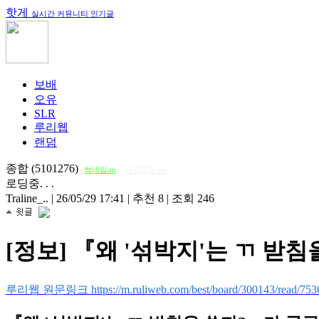
핫게
실시간 커뮤니티 인기글
보배
오유
SLR
루리웹
랜덤
종합 (5101276)
썸네일on
다크모드 on
로딩중. . .
Traline_..
|
26/05/29 17:41
|
추천 8
|
조회 246
[정보] 『왜 '섞박지'는 ㄲ 받
루리웹 원문링크 https://m.ruliweb.com/best/board/300143/read/753