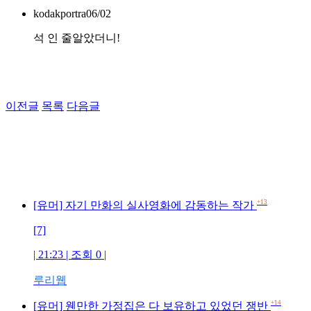
kodakportra
06/02
석 인 줄알았더니!
이전글
목록
다음글
+13
[유머] 자기 만화의 실사영화에 감동하는 작가
[7]
| 21:23 | 조회 0 |
루리웹
+14
[유머] 웬만한 가정집은 다 보유하고 있었던 쟁반