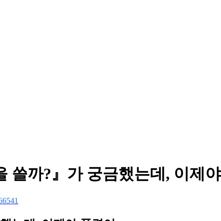
침을 쓸까?』가 궁금했는데, 이제
66541