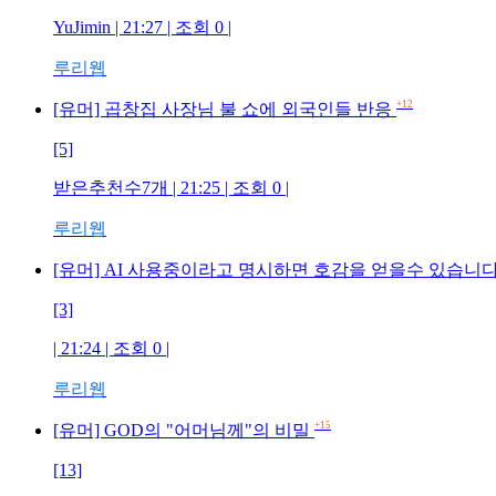
YuJimin | 21:27 | 조회 0 |
루리웹
+12
[유머] 곱창집 사장님 불 쇼에 외국인들 반응
[5]
받은추천수7개 | 21:25 | 조회 0 |
루리웹
[유머] AI 사용중이라고 명시하면 호감을 얻을수 있습니
[3]
| 21:24 | 조회 0 |
루리웹
+15
[유머] GOD의 "어머님께"의 비밀
[13]