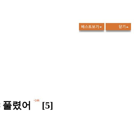
+246
야 풀렸어
[5]