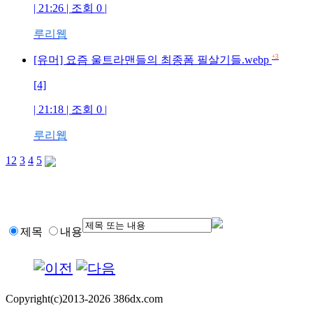
| 21:26 | 조회 0 |
루리웹
+3
[유머] 요즘 울트라맨들의 최종폼 필살기들.webp
[4]
| 21:18 | 조회 0 |
루리웹
1
2
3
4
5
제목
내용
Copyright(c)2013-2026 386dx.com