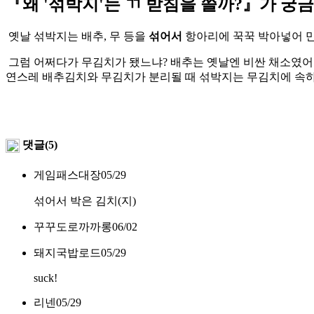
『왜 '섞박지'는 ㄲ 받침을 쓸까?』가 궁
옛날 섞박지는 배추, 무 등을
섞어서
항아리에 꾹꾹 박아넣어 만
그럼 어쩌다가 무김치가 됐느냐? 배추는 옛날엔 비싼 채소였어.
연스레 배추김치와 무김치가 분리될 때 섞박지는 무김치에 속
댓글(5)
게임패스대장
05/29
섞어서 박은 김치(지)
꾸꾸도로까까롱
06/02
돼지국밥로드
05/29
suck!
리넨
05/29