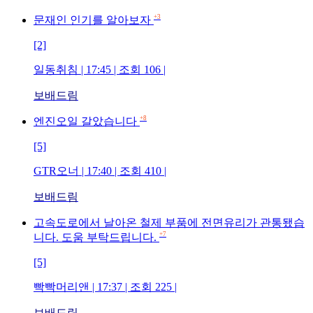
+3
문재인 인기를 알아보자
[2]
일동취침
| 17:45 | 조회
106
|
보배드림
+8
엔진오일 갈았습니다
[5]
GTR오너
| 17:40 | 조회
410
|
보배드림
고속도로에서 날아온 철제 부품에 전면유리가 관통됐습
+7
니다. 도움 부탁드립니다.
[5]
빡빡머리앤
| 17:37 | 조회
225
|
보배드림