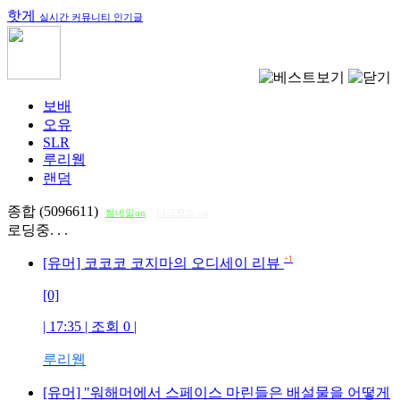
핫게
실시간 커뮤니티 인기글
보배
오유
SLR
루리웹
랜덤
종합 (5096611)
썸네일on
다크모드 on
로딩중. . .
+1
[유머] 코코코 코지마의 오디세이 리뷰
[0]
| 17:35 | 조회
0
|
루리웹
[유머] "워해머에서 스페이스 마린들은 배설물을 어떻게