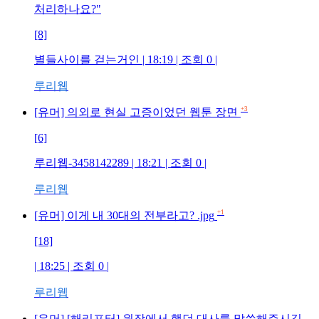
처리하나요?"
[8]
별들사이를 걷는거인
| 18:19 | 조회
0
|
루리웹
+3
[유머] 의외로 현실 고증이었던 웹툰 장면
[6]
루리웹-3458142289
| 18:21 | 조회
0
|
루리웹
+1
[유머] 이게 내 30대의 전부라고? .jpg
[18]
| 18:25 | 조회
0
|
루리웹
[유머] [해리포터] 원작에서 했던 대사를 말씀해주시길