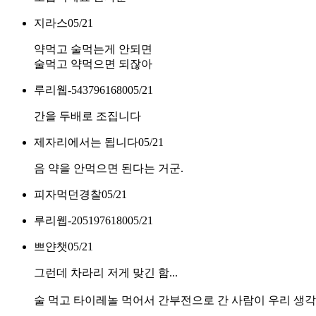
지라스
05/21
약먹고 술먹는게 안되면
술먹고 약먹으면 되잖아
루리웹-5437961680
05/21
간을 두배로 조집니다
제자리에서는 됩니다
05/21
음 약을 안먹으면 된다는 거군.
피자먹던경찰
05/21
루리웹-2051976180
05/21
쁘얀챗
05/21
그런데 차라리 저게 맞긴 함...
술 먹고 타이레놀 먹어서 간부전으로 간 사람이 우리 생