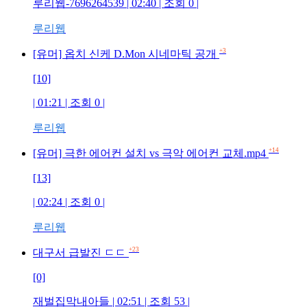
루리웹-7696264539 | 02:40 | 조회 0 |
루리웹
+3
[유머] 옵치 신케 D.Mon 시네마틱 공개
[10]
| 01:21 | 조회 0 |
루리웹
+14
[유머] 극한 에어컨 설치 vs 극악 에어컨 교체.mp4
[13]
| 02:24 | 조회 0 |
루리웹
+23
대구서 급발진 ㄷㄷ
[0]
재벌집막내아들 | 02:51 | 조회 53 |