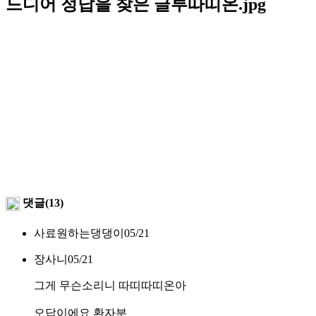
드디어 정답을 찾은 글루따띠온.jpg
댓글(13)
사료원하는댕댕이
05/21
장사니
05/21
그게 무슨소리니 따띠따띠온아
오답이에요 환자분