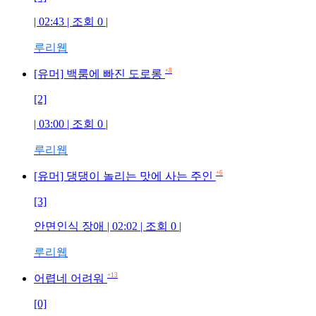
| 02:43 | 조회 0 |
루리웹
+8
[유머] 백룸에 빠진 도로롱
[2]
| 03:00 | 조회 0 |
루리웹
+6
[유머] 댕댕이 놀리는 맛에 사는 주인
[3]
안면인식 장애 | 02:02 | 조회 0 |
루리웹
+13
어렵네 어려워
[0]