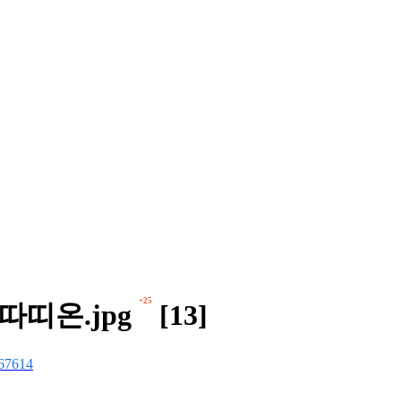
+25
따띠온.jpg
[13]
67614