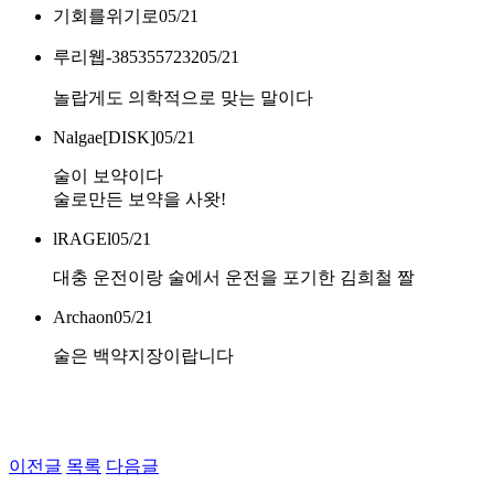
기회를위기로
05/21
루리웹-3853557232
05/21
놀랍게도 의학적으로 맞는 말이다
Nalgae[DISK]
05/21
술이 보약이다
술로만든 보약을 사왓!
lRAGEl
05/21
대충 운전이랑 술에서 운전을 포기한 김희철 짤
Archaon
05/21
술은 백약지장이랍니다
이전글
목록
다음글