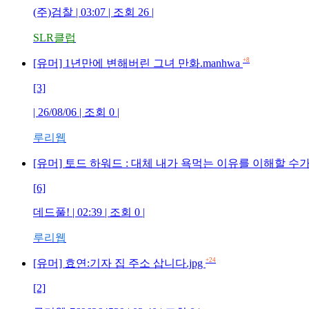
(주)검찰 | 03:07 | 조회 26 |
SLR클럽
+8
[유머] 1년만에 변해버린 그녀 만화.manhwa
[3]
| 26/08/06 | 조회 0 |
루리웹
[유머] 토드 하워드 : 대체 내가 욕먹는 이유를 이해할 수가
[6]
데드풀! | 02:39 | 조회 0 |
루리웹
+24
[유머] 효연:기자 집 주소 삽니다.jpg
[2]