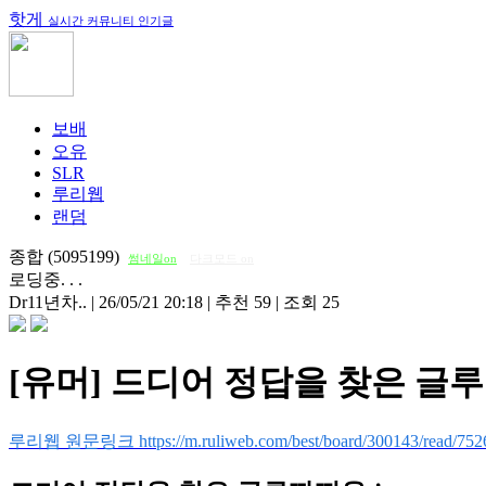
핫게
실시간 커뮤니티 인기글
보배
오유
SLR
루리웹
랜덤
종합 (5095199)
썸네일on
다크모드 on
로딩중. . .
Dr11년차..
|
26/05/21 20:18
|
추천 59
|
조회 25
[유머] 드디어 정답을 찾은 글루
루리웹 원문링크 https://m.ruliweb.com/best/board/300143/read/752