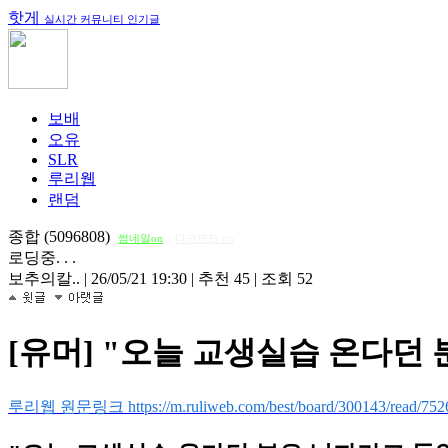
핫게
실시간 커뮤니티 인기글
보배
오유
SLR
루리웹
랜덤
종합 (5096808)
썸네일on
다크모드 on
로딩중. . .
보추의칼..
|
26/05/21 19:30
|
추천 45
|
조회 52
[유머] "오늘 교생실습 온다던
루리웹 원문링크 https://m.ruliweb.com/best/board/300143/read/752