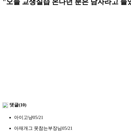
"오늘 교생실습 온다던 분은 남자라고 들
댓글(10)
아이고냥
05/21
아재개그 못참는부장님
05/21