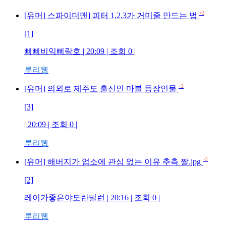
+2
[유머] 스파이더맨] 피터 1,2,3가 거미줄 만드는 법
[1]
삐삐비익삐락호 | 20:09 | 조회 0 |
루리웹
+2
[유머] 의외로 제주도 출신인 마블 등장인물
[3]
| 20:09 | 조회 0 |
루리웹
+5
[유머] 해버지가 업소에 관심 없는 이유 추측 짤.jpg
[2]
레이가좋은야도란빌런 | 20:16 | 조회 0 |
루리웹