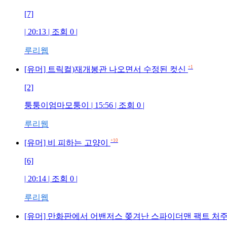
[7]
| 20:13 | 조회 0 |
루리웹
+1
[유머] 트릭컬)재개봉관 나오면서 수정된 컷신
[2]
퉁퉁이엄마모퉁이 | 15:56 | 조회 0 |
루리웹
+10
[유머] 비 피하는 고양이
[6]
| 20:14 | 조회 0 |
루리웹
[유머] 만화판에서 어밴저스 쫒겨난 스파이더맨 팩트 처