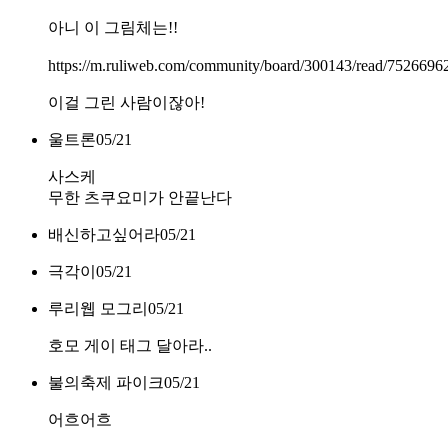
아니 이 그림체는!!
https://m.ruliweb.com/community/board/300143/read/7526696
이걸 그린 사람이잖아!
울트론ㅤ
05/21
사스케
무한 츠쿠요미가 안끝난다
배신하고싶어라
05/21
극각이
05/21
루리웹 모그리
05/21
호모 게이 태그 달아라..
불의축제 파이크
05/21
어흐어흐