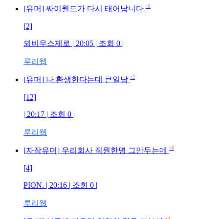
+8
[유머] 싸이월드가 다시 태어납니다
[2]
뫼비우스제로 | 20:05 | 조회 0 |
루리웹
+2
[유머] 나 환생한다는데 큰일남
[12]
| 20:17 | 조회 0 |
루리웹
+8
[자작유머] 우리회사 직원한명 그만두는데
[4]
PION. | 20:16 | 조회 0 |
루리웹
+4