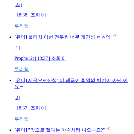
[22]
| 18:38 | 조회
0
|
루리웹
+8
[유머] 블리치 이번 전투씬 너무 개연성 ㅂㅅ임
[1]
Prophe12t
| 18:37 | 조회
0
|
루리웹
[유머] 세금으로산책) 이 폐급이 최악의 빌런이 아닌 이
+5
유
[2]
| 18:37 | 조회
0
|
루리웹
+12
[유머] "앞으로 젤다는 야숨처럼 나오나요?"