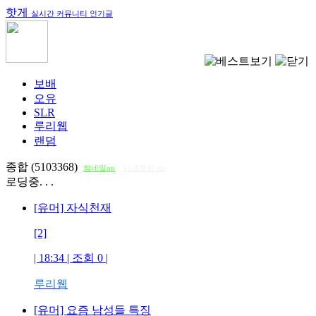
핫게
실시간 커뮤니티 인기글
보배
오유
SLR
루리웹
랜덤
종합 (5103368)
썸네일on
다크모드 on
로딩중. . .
[유머] 자식천재
[2]
| 18:34 | 조회
0
|
루리웹
[유머] 요즘 남성들 특징