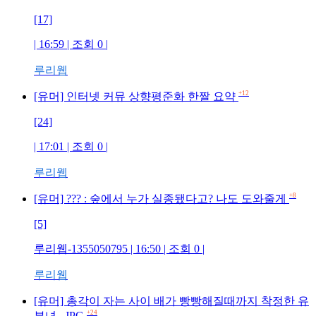
[17]
| 16:59 | 조회
0
|
루리웹
+12
[유머] 인터넷 커뮤 상향평준화 한짤 요약
[24]
| 17:01 | 조회
0
|
루리웹
+8
[유머] ??? : 숲에서 누가 실종됐다고? 나도 도와줄게
[5]
루리웹-1355050795
| 16:50 | 조회
0
|
루리웹
[유머] 총각이 자는 사이 배가 빵빵해질때까지 착정한 유
+24
부녀...JPG