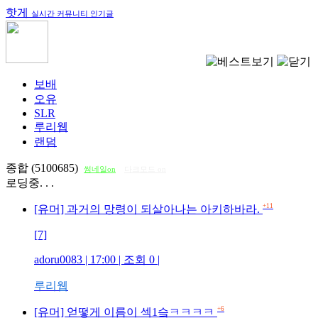
핫게
실시간 커뮤니티 인기글
보배
오유
SLR
루리웹
랜덤
종합 (5100685)
썸네일on
다크모드 on
로딩중. . .
+11
[유머] 과거의 망령이 되살아나는 아키하바라.
[7]
adoru0083
| 17:00 | 조회
0
|
루리웹
+6
[유머] 얻떻게 이름이 섹1슼ㅋㅋㅋㅋ