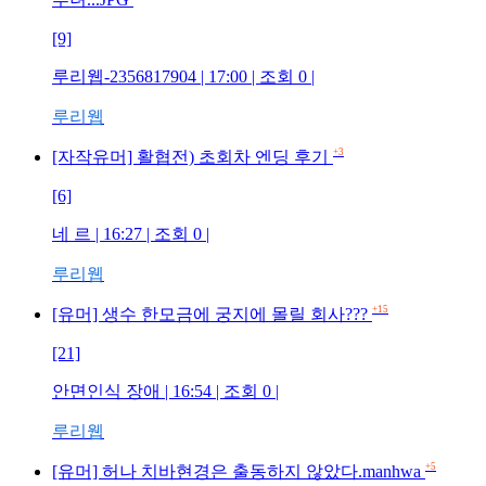
[9]
루리웹-2356817904
| 17:00 | 조회
0
|
루리웹
+3
[자작유머] 활협전) 초회차 엔딩 후기
[6]
네 르
| 16:27 | 조회
0
|
루리웹
+15
[유머] 생수 한모금에 궁지에 몰릴 회사???
[21]
안면인식 장애
| 16:54 | 조회
0
|
루리웹
+5
[유머] 허나 치바현경은 출동하지 않았다.manhwa