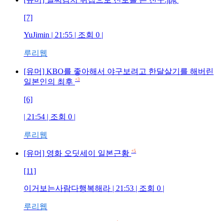
[7]
YuJimin
| 21:55 | 조회
0
|
루리웹
[유머] KBO를 좋아해서 야구보려고 한달살기를 해버린
+3
일본인의 최후
[6]
| 21:54 | 조회
0
|
루리웹
+5
[유머] 영화 오딧세이 일본근황
[11]
이거보는사람다행복해라
| 21:53 | 조회
0
|
루리웹