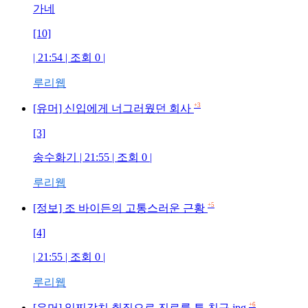
가네
[10]
| 21:54 | 조회
0
|
루리웹
+3
[유머] 신입에게 너그러웠던 회사
[3]
송수화기
| 21:55 | 조회
0
|
루리웹
+5
[정보] 조 바이든의 고통스러운 근황
[4]
| 21:55 | 조회
0
|
루리웹
+6
[유머] 일찌감치 취집으로 진로를 튼 친구.jpg