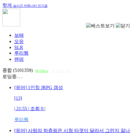
핫게
실시간 커뮤니티 인기글
보배
오유
SLR
루리웹
랜덤
종합 (5101359)
썸네일on
다크모드 on
로딩중. . .
[유머] 1인칭 JRPG 갬성
[13]
| 21:55 | 조회
0
|
루리웹
[유머] 사랑의 하츄핑은 시청 타겟이 달라서 그런지 잘나