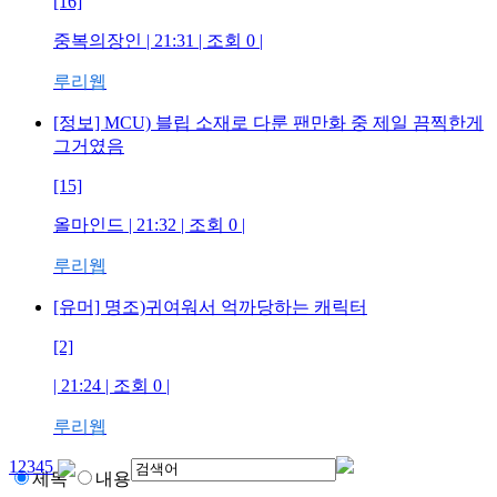
[16]
중복의장인
| 21:31 | 조회
0
|
루리웹
[정보] MCU) 블립 소재로 다룬 팬만화 중 제일 끔찍한게
그거였음
[15]
올마인드
| 21:32 | 조회
0
|
루리웹
[유머] 명조)귀여워서 억까당하는 캐릭터
[2]
| 21:24 | 조회
0
|
루리웹
1
2
3
4
5
제목
내용