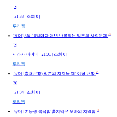
[2]
| 21:33 | 조회
0
|
루리웹
+5
[유머] 8월 10일마다 매년 반복되는 일본의 사회문제
[2]
시라사 아야네
| 21:31 | 조회
0
|
루리웹
+1
[유머] 충격근황) 일본의 지지율 제1야당 근황
[8]
| 21:34 | 조회
0
|
루리웹
+4
[유머] 여동생 볶음밥 훔쳐먹은 오빠의 치밀함