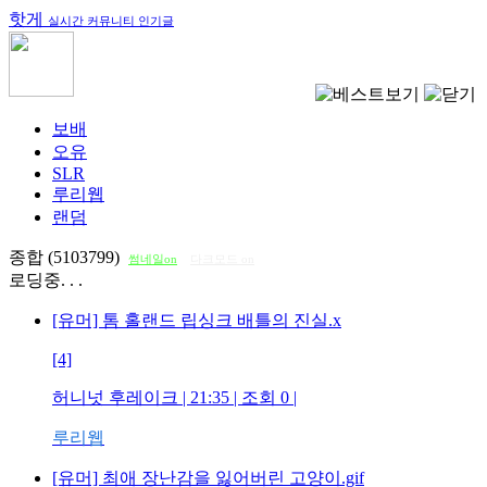
핫게
실시간 커뮤니티 인기글
보배
오유
SLR
루리웹
랜덤
종합 (5103799)
썸네일on
다크모드 on
로딩중. . .
[유머] 톰 홀랜드 립싱크 배틀의 진실.x
[4]
허니넛 후레이크
| 21:35 | 조회
0
|
루리웹
[유머] 최애 장난감을 잃어버린 고양이.gif