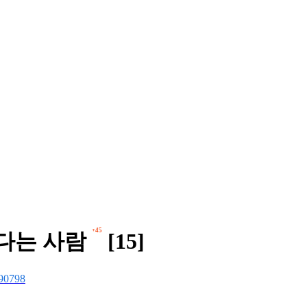
+45
다는 사람
[15]
90798