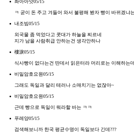
촤아아앗
05/15
ㅋ 굳이 돈 주고 겨들어 와서 불평해 봤자 빵이 바뀌겠냐
내조빔
05/15
외국물 좀 먹었다고 콧대가 하늘을 찌르네
지가 남을 사람취급 안하는건 생각안하나
樓淚
05/15
식사빵이 없다는건 딴데서 읽은터라 머리로는 이해하는데 
비밀암호요원
05/15
그래도 독일과 달리 테러나 소매치기는 없잖아~
비밀암호요원
05/15
근데 빵으로 독일이 뭐라할 바는 ㅋㅋ
푸레양
05/15
검색해보니까 한국 평균수명이 독일보다 긴데???