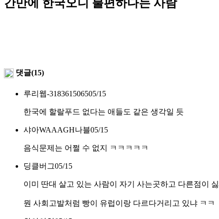
간만에 한국오니 불편하다는 사람
댓글(15)
루리웹-3183615065
05/15
한국에 할랄푸드 없다는 애들도 같은 생각일 듯
샤아WAAAGH나블
05/15
음식문제는 어쩔 수 없지 ㅋㅋㅋㅋㅋ
딩클버그
05/15
이미 딴대 살고 있는 사람이 자기 사는곳하고 다른점이 싫
뭔 사회고발처럼 빵이 유럽이랑 다르다거리고 있냐 ㅋㅋ