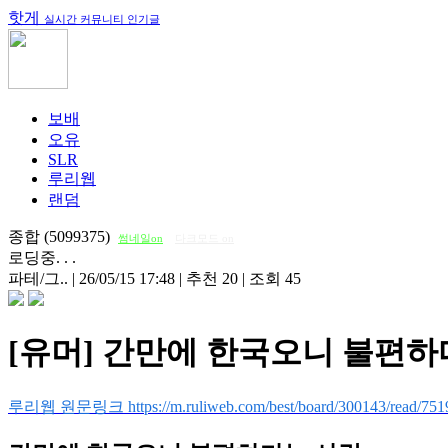
핫게
실시간 커뮤니티 인기글
보배
오유
SLR
루리웹
랜덤
종합 (5099375)
썸네일on
다크모드 on
로딩중. . .
파테/그..
|
26/05/15 17:48
|
추천 20
|
조회 45
[유머] 간만에 한국오니 불편하
루리웹 원문링크 https://m.ruliweb.com/best/board/300143/read/751