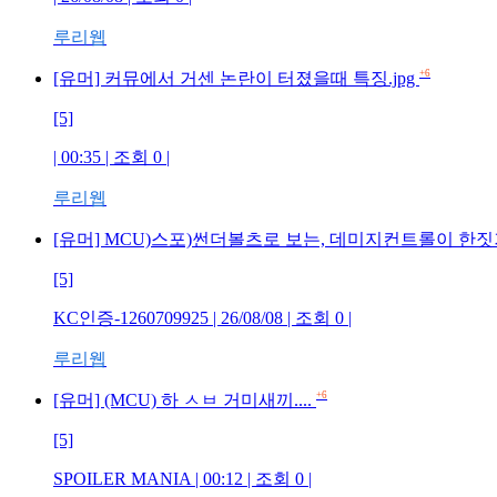
루리웹
+6
[유머] 커뮤에서 거센 논란이 터졌을때 특징.jpg
[5]
| 00:35 | 조회 0 |
루리웹
[유머] MCU)스포)썬더볼츠로 보는, 데미지컨트롤이 한
[5]
KC인증-1260709925 | 26/08/08 | 조회 0 |
루리웹
+6
[유머] (MCU) 하 ㅅㅂ 거미새끼....
[5]
SPOILER MANIA | 00:12 | 조회 0 |