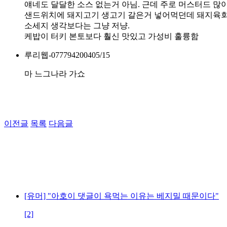
얘네도 달달한 소스 없는거 아님. 근데 주로 머스터드 많이
샌드위치에 돼지고기 생고기 갈은거 넣어먹던데 돼지육회
소세지 생각보다는 그냥 저냥.
케밥이 터키 본토보다 훨신 맛있고 가성비 훌륭함
루리웹-0777942004
05/15
마 느그나라 가쇼
이전글
목록
다음글
[유머] "아호이 댓글이 욕먹는 이유는 베지밀 때문이다"
[2]