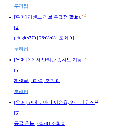
루리웹
+10
[유머] 리센느 리브 무표정 짤.jpg
[4]
pringles770 | 26/08/08 | 조회 0 |
루리웹
+5
[유머] X에서 난리난 깃허브 기능
[5]
찌릿곰 | 00:30 | 조회 0 |
루리웹
+4
[유머] 고대 로마판 이완용, 안토니우스
[6]
몽골 촌놈 | 00:28 | 조회 0 |