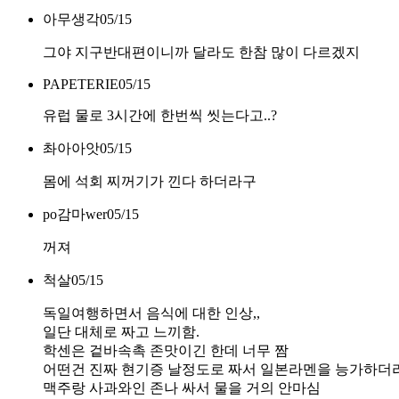
아무생각
05/15
그야 지구반대편이니까 달라도 한참 많이 다르겠지
PAPETERIE
05/15
유럽 물로 3시간에 한번씩 씻는다고..?
촤아아앗
05/15
몸에 석회 찌꺼기가 낀다 하더라구
po감마wer
05/15
꺼져
척살
05/15
독일여행하면서 음식에 대한 인상,,
일단 대체로 짜고 느끼함.
학센은 겉바속촉 존맛이긴 한데 너무 짬
어떤건 진짜 현기증 날정도로 짜서 일본라멘을 능가하더라
맥주랑 사과와인 존나 싸서 물을 거의 안마심