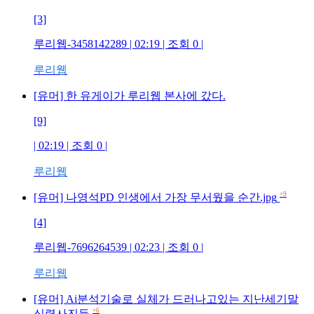
[3]
루리웹-3458142289
| 02:19 | 조회
0
|
루리웹
[유머] 한 유게이가 루리웹 본사에 갔다.
[9]
| 02:19 | 조회
0
|
루리웹
+9
[유머] 나영석PD 인생에서 가장 무서웠을 순간.jpg
[4]
루리웹-7696264539
| 02:23 | 조회
0
|
루리웹
[유머] Ai분석기술로 실체가 드러나고있는 지난세기말
+6
심령사진들