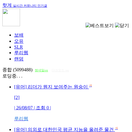
핫게
실시간 커뮤니티 인기글
보배
오유
SLR
루리웹
랜덤
종합 (5099488)
썸네일on
다크모드 on
로딩중. . .
+6
[유머] 리더가 뭔지 보여주는 원숭이
[2]
| 26/08/07 | 조회
0
|
루리웹
+6
[유머] 의외로 대한민국 평균 지능을 올려준 물건