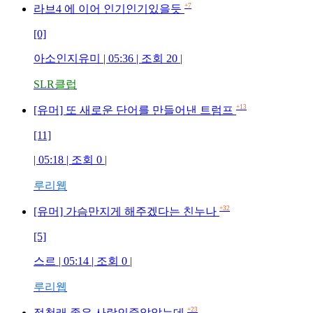
+7
라브4 에 이어 인기인기있을듯
[0]
아소인지유미
| 05:36 | 조회
20
|
SLR클럽
+13
[유머] 또 새로운 단어를 만들어낸 트럼프
[11]
| 05:18 | 조회
0
|
루리웹
+32
[유머] 가슴만지게 해주겠다는 친누나
[5]
스르
| 05:14 | 조회
0
|
루리웹
+23
정청래 좋은 사람인줄알았는데