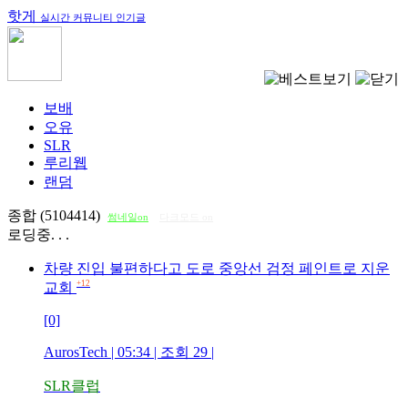
핫게
실시간 커뮤니티 인기글
보배
오유
SLR
루리웹
랜덤
종합 (5104414)
썸네일on
다크모드 on
로딩중. . .
차량 진입 불편하다고 도로 중앙선 검정 페인트로 지운
+12
교회
[0]
AurosTech
| 05:34 | 조회
29
|
SLR클럽