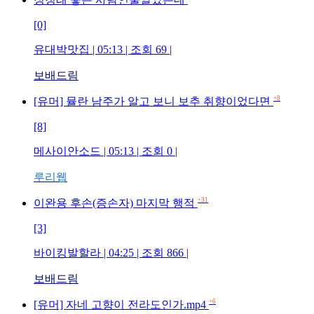
[0]
유대박맛집
| 05:13 | 조회
69
|
보배드림
+8
[유머] 뮬란 남주가 알고 보니 보추 취향이었다면
[8]
메사이안소드
| 05:13 | 조회
0
|
루리웹
+31
이완용 후손(증손자) 마지막 행적
[3]
바이킹발할라
| 04:25 | 조회
866
|
보배드림
+6
[유머] 자네 고향이 전라도인가.mp4