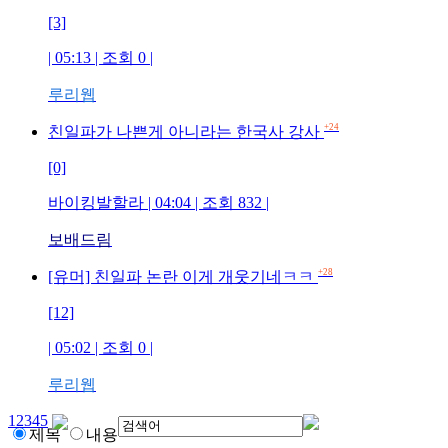
[3]
| 05:13 | 조회
0
|
루리웹
+24
친일파가 나쁜게 아니라는 한국사 강사
[0]
바이킹발할라
| 04:04 | 조회
832
|
보배드림
+28
[유머] 친일파 논란 이게 개웃기네ㅋㅋ
[12]
| 05:02 | 조회
0
|
루리웹
1
2
3
4
5
제목
내용