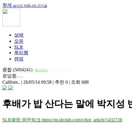
핫게
실시간 커뮤니티 인기글
보배
오유
SLR
루리웹
랜덤
종합 (5094241)
썸네일on
다크모드 on
로딩중. . .
Californ..
|
26/05/14 09:58
|
추천 0
|
조회 688
후배가 밥 산다는 말에 박지성 
SLR클럽 원문링크 https://m.slrclub.com/v/hot_article/1432728