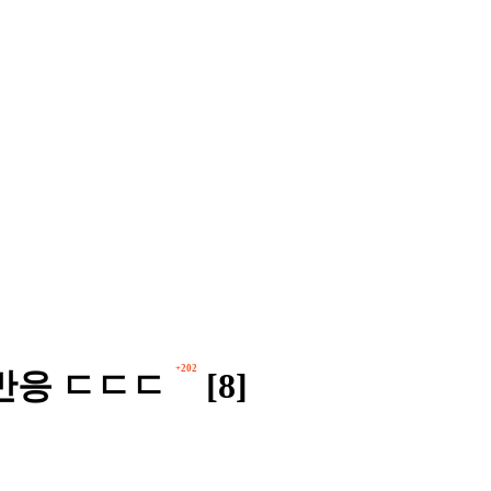
+202
반응 ㄷㄷㄷ
[8]