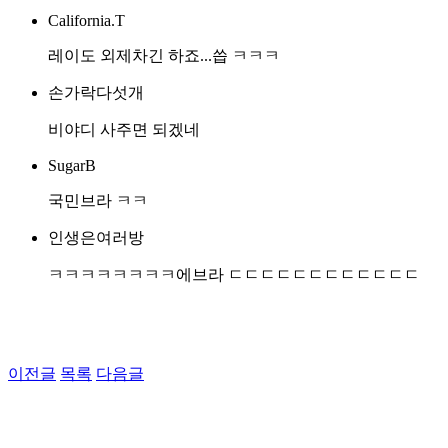
California.T
레이도 외제차긴 하죠...씁 ㅋㅋㅋ
손가락다섯개
비야디 사주면 되겠네
SugarB
국민브라 ㅋㅋ
인생은여러방
ㅋㅋㅋㅋㅋㅋㅋㅋ에브라 ㄷㄷㄷㄷㄷㄷㄷㄷㄷㄷㄷㄷ
이전글
목록
다음글