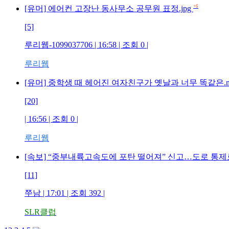
+6
[유머] 에어컨 고장난 동사무소 공무원 표정.jpg
[5]
루리웹-1099037706 | 16:58 | 조회 0 |
루리웹
[유머] 중학생 때 헤어진 여자친구가 옛날과 너무 똑같은.m
[20]
| 16:56 | 조회 0 |
루리웹
[속보] “중부내륙고속도에 포탄 떨어져” 신고…도로 통제
[11]
쭈남 | 17:01 | 조회 392 |
SLR클럽