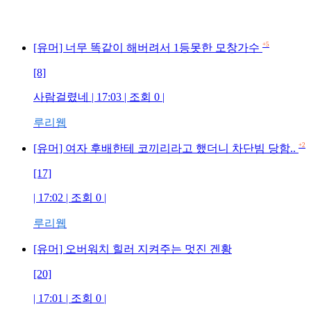
+5
[유머] 너무 똑같이 해버려서 1등못한 모창가수
[8]
사람걸렸네 | 17:03 | 조회 0 |
루리웹
+2
[유머] 여자 후배한테 코끼리라고 했더니 차단빔 당함..
[17]
| 17:02 | 조회 0 |
루리웹
[유머] 오버워치 힐러 지켜주는 멋진 겐황
[20]
| 17:01 | 조회 0 |