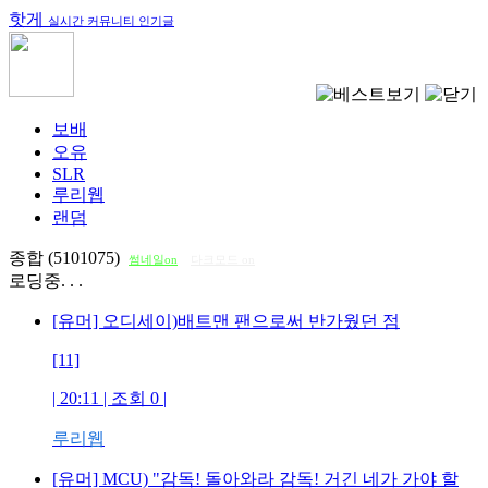
핫게
실시간 커뮤니티 인기글
보배
오유
SLR
루리웹
랜덤
종합 (5101075)
썸네일on
다크모드 on
로딩중. . .
[유머] 오디세이)배트맨 팬으로써 반가웠던 점
[11]
| 20:11 | 조회
0
|
루리웹
[유머] MCU) "감독! 돌아와라 감독! 거긴 네가 가야 할