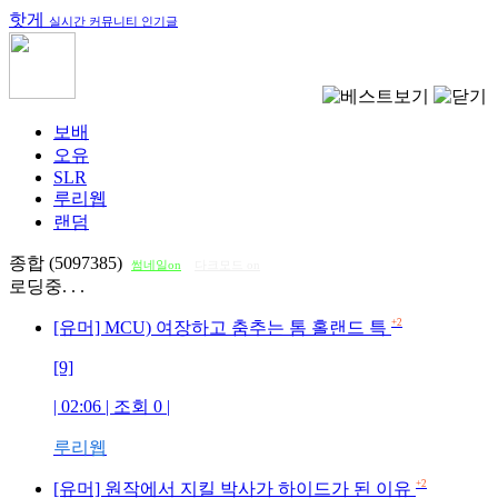
핫게
실시간 커뮤니티 인기글
보배
오유
SLR
루리웹
랜덤
종합 (5097385)
썸네일on
다크모드 on
로딩중. . .
+2
[유머] MCU) 여장하고 춤추는 톰 홀랜드 특
[9]
| 02:06 | 조회
0
|
루리웹
+2
[유머] 원작에서 지킬 박사가 하이드가 된 이유