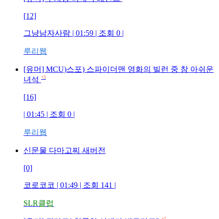
[12]
그냥남자사람
| 01:59 | 조회
0
|
루리웹
[유머] MCU)스포) 스파이더맨 영화의 빌런 중 참 아쉬운
+3
녀석
[16]
| 01:45 | 조회
0
|
루리웹
신문물 다마고찌 새버전
[0]
코로코코
| 01:49 | 조회
141
|
SLR클럽