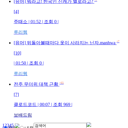
+7
[유머] 뭐라고! 한국인 신캐가 별로라고?
[4]
주때소
| 01:52 | 조회
0
|
루리웹
+7
[유머] 뒤돌아볼때마다 옷이 사라지는 닌자.manhwa
[10]
| 01:50 | 조회
0
|
루리웹
+15
전주 무더위 대책 근황
[7]
클로드코드
| 00:07 | 조회
969
|
보배드림
1
2
3
4
5