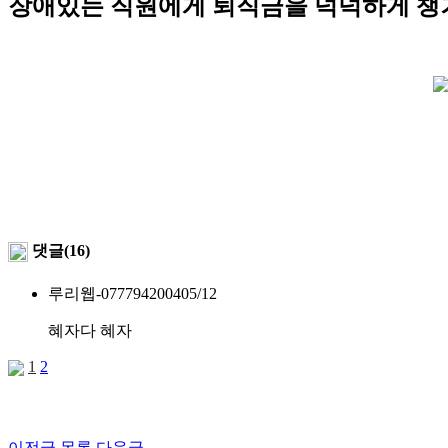
장애있는 직원에게 퇴직금을 넉넉하게 챙
댓글(16)
루리웹-0777942004
05/12
혜자다 혜자
1
2
이전글
목록
다음글