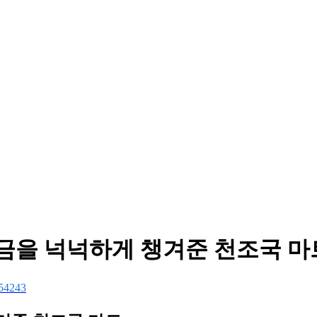
직금을 넉넉하게 챙겨준 천조국 마
54243