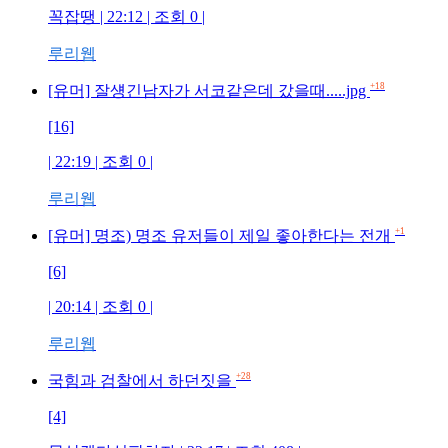
꼭잡땡 | 22:12 | 조회 0 |
루리웹
+18
[유머] 잘섕긴남자가 서코같은데 갔을때.....jpg
[16]
| 22:19 | 조회 0 |
루리웹
+1
[유머] 명조) 명조 유저들이 제일 좋아한다는 전개
[6]
| 20:14 | 조회 0 |
루리웹
+28
국힘과 검찰에서 하던짓을
[4]