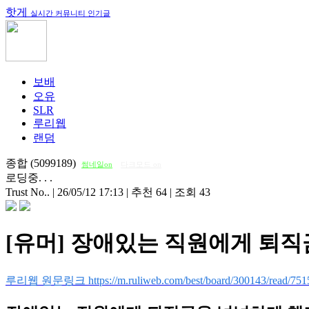
핫게
실시간 커뮤니티 인기글
보배
오유
SLR
루리웹
랜덤
종합 (5099189)
썸네일on
다크모드 on
로딩중. . .
Trust No..
|
26/05/12 17:13
|
추천 64
|
조회 43
[유머] 장애있는 직원에게 퇴
루리웹 원문링크 https://m.ruliweb.com/best/board/300143/read/751