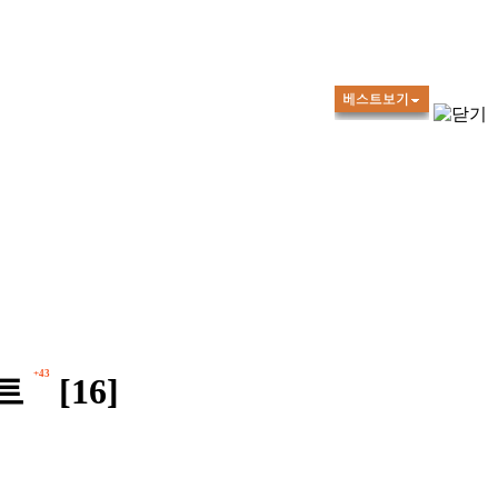
+43
트
[16]