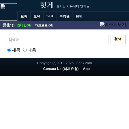
핫게
실시간 커뮤니티 인기글
SLR
보배
오유
루리웹
랜덤
종합 ()
썸네일ON
다크모드 ON
제목
내용
Copyright(c)2013-2026 386dx.com
Contact Us (삭제요청)
App