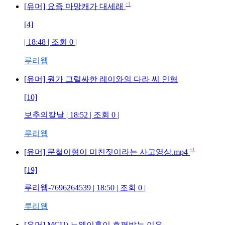
+1
[유머] 요즘 마망캐가 대세래
[4]
| 18:48 | 조회
0
|
루리웹
[유머] 뭔가 그럴싸한 레이와의 다라 씨 인형
[10]
보추의칼날
| 18:52 | 조회
0
|
루리웹
+1
[유머] 문철이형이 미친짓이라는 사고영상.mp4
[19]
루리웹-7696264539
| 18:50 | 조회
0
|
루리웹
[유머] MCU) 노웨이홈이 호평받는 이유