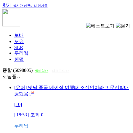
핫게
실시간 커뮤니티 인기글
보배
오유
SLR
루리웹
랜덤
종합 (5098805)
썸네일on
다크모드 on
로딩중. . .
[유머] 옛날 중국 베이징 여행때 조선인이라고 문전박대
+4
당했음;
[10]
| 18:53 | 조회
0
|
루리웹