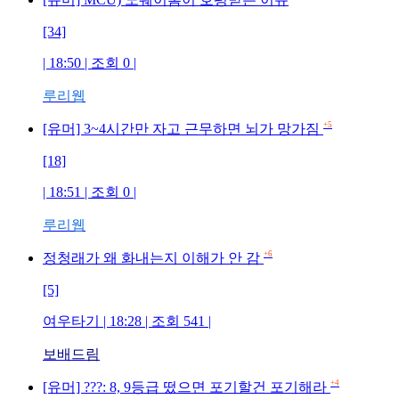
[34]
| 18:50 | 조회
0
|
루리웹
+5
[유머] 3~4시간만 자고 근무하면 뇌가 망가짐
[18]
| 18:51 | 조회
0
|
루리웹
+6
정청래가 왜 화내는지 이해가 안 감
[5]
여우타기
| 18:28 | 조회
541
|
보배드림
+4
[유머] ???: 8, 9등급 떴으면 포기할건 포기해라