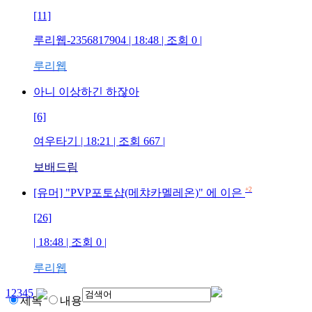
[11]
루리웹-2356817904
| 18:48 | 조회
0
|
루리웹
아니 이상하긴 하잖아
[6]
여우타기
| 18:21 | 조회
667
|
보배드림
+2
[유머] "PVP포토샵(메챠카멜레온)" 에 이은
[26]
| 18:48 | 조회
0
|
루리웹
1
2
3
4
5
제목
내용