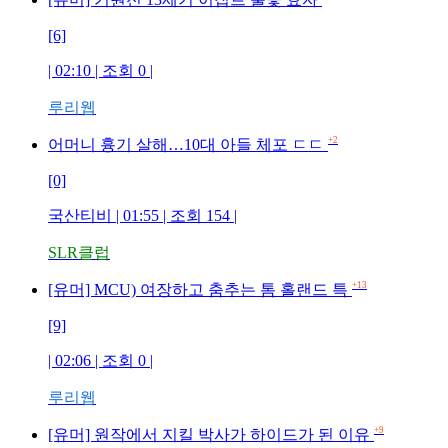
[6]
| 02:10 | 조회
0
|
루리웹
+2
어머니 흉기 살해…10대 아들 체포 ㄷㄷ
[0]
국산티비
| 01:55 | 조회
154
|
SLR클럽
+13
[유머] MCU) 여장하고 춤추는 톰 홀랜드 특
[9]
| 02:06 | 조회
0
|
루리웹
+9
[유머] 원작에서 지킬 박사가 하이드가 된 이유