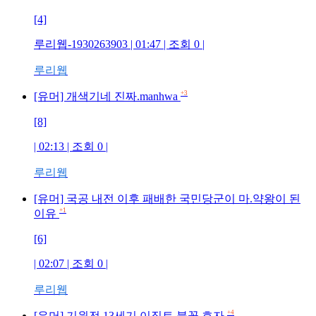
[4]
루리웹-1930263903
| 01:47 | 조회
0
|
루리웹
+3
[유머] 개색기네 진짜.manhwa
[8]
| 02:13 | 조회
0
|
루리웹
[유머] 국공 내전 이후 패배한 국민당군이 마.약왕이 된
+1
이유
[6]
| 02:07 | 조회
0
|
루리웹
+4
[유머] 기원전 13세기 이집트 불꽃 효자