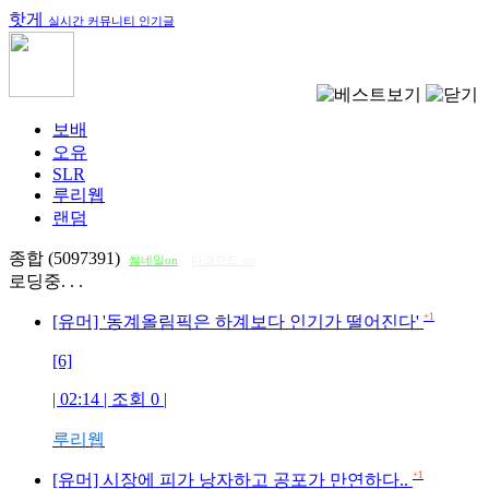
핫게
실시간 커뮤니티 인기글
보배
오유
SLR
루리웹
랜덤
종합 (5097391)
썸네일on
다크모드 on
로딩중. . .
+1
[유머] '동계올림픽은 하계보다 인기가 떨어진다'
[6]
| 02:14 | 조회
0
|
루리웹
+1
[유머] 시장에 피가 낭자하고 공포가 만연하다..