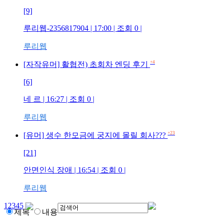
[9]
루리웹-2356817904
| 17:00 | 조회
0
|
루리웹
+4
[자작유머] 활협전) 초회차 엔딩 후기
[6]
네 르
| 16:27 | 조회
0
|
루리웹
+23
[유머] 생수 한모금에 궁지에 몰릴 회사???
[21]
안면인식 장애
| 16:54 | 조회
0
|
루리웹
1
2
3
4
5
제목
내용