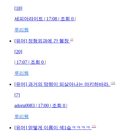
[18]
세피아라이트
| 17:08 | 조회
0
|
루리웹
+9
[유머] 정형외과에 간 헬창
[20]
| 17:07 | 조회
0
|
루리웹
+19
[유머] 과거의 망령이 되살아나는 아키하바라.
[7]
adoru0083
| 17:00 | 조회
0
|
루리웹
+25
[유머] 얻떻게 이름이 섹1슼ㅋㅋㅋㅋ