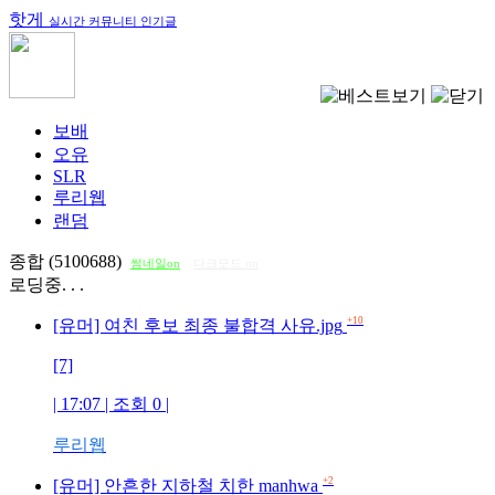
핫게
실시간 커뮤니티 인기글
보배
오유
SLR
루리웹
랜덤
종합 (5100688)
썸네일on
다크모드 on
로딩중. . .
+10
[유머] 여친 후보 최종 불합격 사유.jpg
[7]
| 17:07 | 조회
0
|
루리웹
+2
[유머] 안흔한 지하철 치한 manhwa