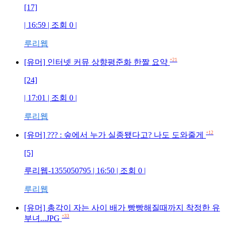
[17]
| 16:59 | 조회
0
|
루리웹
+21
[유머] 인터넷 커뮤 상향평준화 한짤 요약
[24]
| 17:01 | 조회
0
|
루리웹
+12
[유머] ??? : 숲에서 누가 실종됐다고? 나도 도와줄게
[5]
루리웹-1355050795
| 16:50 | 조회
0
|
루리웹
[유머] 총각이 자는 사이 배가 빵빵해질때까지 착정한 유
+33
부녀...JPG