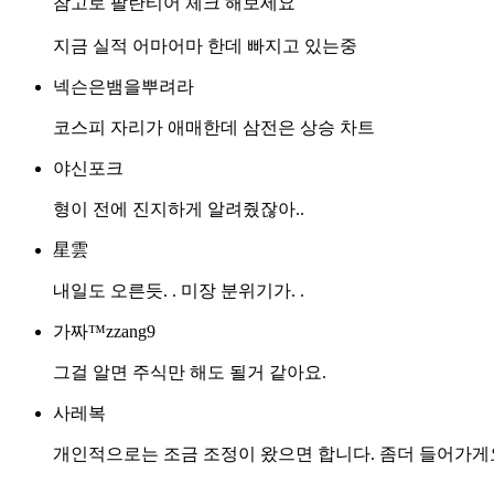
참고로 팔란티어 체크 해보세요
지금 실적 어마어마 한데 빠지고 있는중
넥슨은뱀을뿌려라
코스피 자리가 애매한데 삼전은 상승 차트
야신포크
형이 전에 진지하게 알려줬잖아..
星雲
내일도 오른듯. . 미장 분위기가. .
가짜™zzang9
그걸 알면 주식만 해도 될거 같아요.
사레복
개인적으로는 조금 조정이 왔으면 합니다. 좀더 들어가게