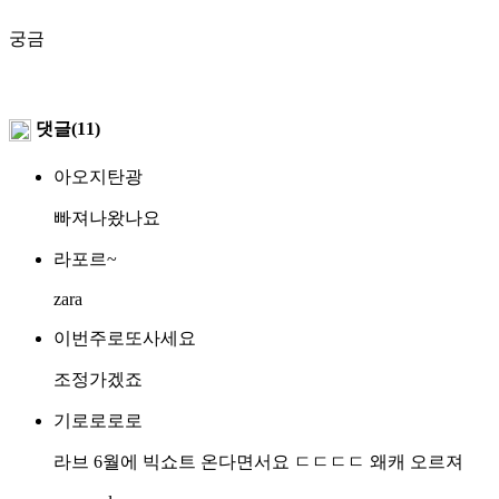
궁금
댓글(11)
아오지탄광
빠져나왔나요
라포르~
zara
이번주로또사세요
조정가겠죠
기로로로로
라브 6월에 빅쇼트 온다면서요 ㄷㄷㄷㄷ 왜캐 오르져