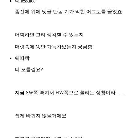
vanessalee
좀전에 위에 댓글 단놈 기가 막힌 어그로를 끌었죠.
어찌하면 그리 생각할 수 있는지
머릿속에 똥만 가득차있는지 궁금함
쉐따빡
더 오를껄요?
지금 SW쪽 빠져서 HW쪽으로 쏠리는 상황이라.......
쉽게 바뀌지 않을거에요