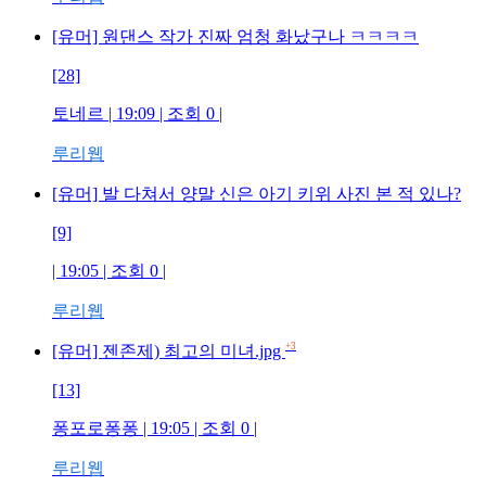
[유머] 원댄스 작가 진짜 엄청 화났구나 ㅋㅋㅋㅋ
[28]
토네르 | 19:09 | 조회 0 |
루리웹
[유머] 발 다쳐서 양말 신은 아기 키위 사진 본 적 있나?
[9]
| 19:05 | 조회 0 |
루리웹
+3
[유머] 젠존제) 최고의 미녀.jpg
[13]
퐁포로퐁퐁 | 19:05 | 조회 0 |
루리웹