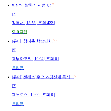
+4
반담의 발차기 시범.gif
[7]
킥복서 | 18:58 | 조회 422 |
SLR클럽
+11
[유머] 창녀촌 학습만화
[5]
캠낚아조씨 | 19:04 | 조회 0 |
루리웹
+3
[유머] 젠레스)우으 ㅈ경신캐 록시...
[7]
제노로스 | 19:00 | 조회 0 |
루리웹