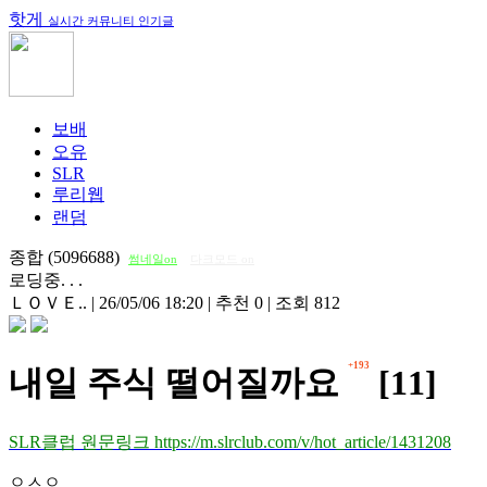
핫게
실시간 커뮤니티 인기글
보배
오유
SLR
루리웹
랜덤
종합 (5096688)
썸네일on
다크모드 on
로딩중. . .
ＬＯＶＥ..
|
26/05/06 18:20
|
추천 0
|
조회 812
+193
내일 주식 떨어질까요
[11]
SLR클럽 원문링크 https://m.slrclub.com/v/hot_article/1431208
ㅇㅅㅇ