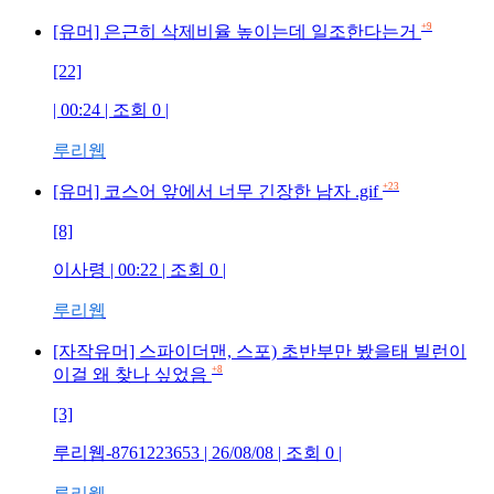
+9
[유머] 은근히 삭제비율 높이는데 일조한다는거
[22]
| 00:24 | 조회
0
|
루리웹
+23
[유머] 코스어 앞에서 너무 긴장한 남자 .gif
[8]
이사령
| 00:22 | 조회
0
|
루리웹
[자작유머] 스파이더맨, 스포) 초반부만 봤을태 빌런이
+8
이걸 왜 찾나 싶었음
[3]
루리웹-8761223653
| 26/08/08 | 조회
0
|
루리웹