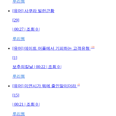
루리웹
[유머] 사쿠라 빌런근황
[29]
| 00:27 | 조회
0
|
루리웹
+20
[유머] 데이트 어플에서 기피하는 고객유형
[1]
보추의칼날
| 00:22 | 조회
0
|
루리웹
+9
[유머] 미연시가 뭐에 줄인말이더라
[15]
| 00:21 | 조회
0
|
루리웹