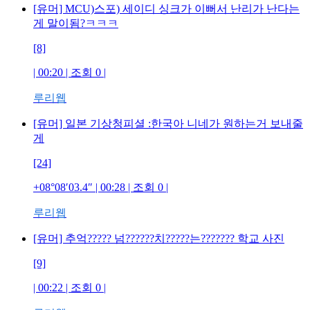
[유머] MCU)스포) 세이디 싱크가 이뻐서 난리가 난다는
게 말이됨?ㅋㅋㅋ
[8]
| 00:20 | 조회
0
|
루리웹
[유머] 일본 기상청피셜 :한국아 니네가 원하는거 보내줄
게
[24]
+08°08′03.4″
| 00:28 | 조회
0
|
루리웹
[유머] 추억????? 넘??????치?????는??????? 학교 사진
[9]
| 00:22 | 조회
0
|