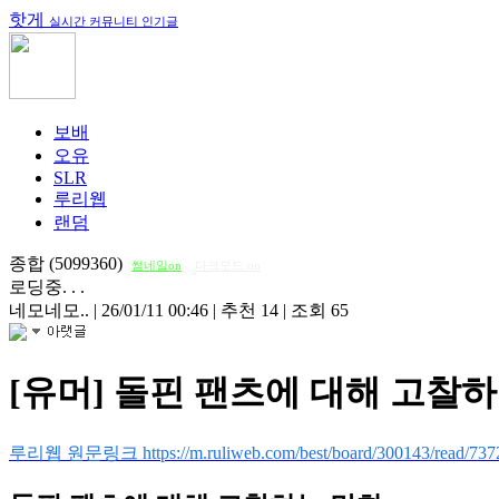
핫게
실시간 커뮤니티 인기글
보배
오유
SLR
루리웹
랜덤
종합 (5099360)
썸네일on
다크모드 on
로딩중. . .
네모네모..
|
26/01/11 00:46
|
추천 14
|
조회 65
[유머] 돌핀 팬츠에 대해 고찰
루리웹 원문링크 https://m.ruliweb.com/best/board/300143/read/737