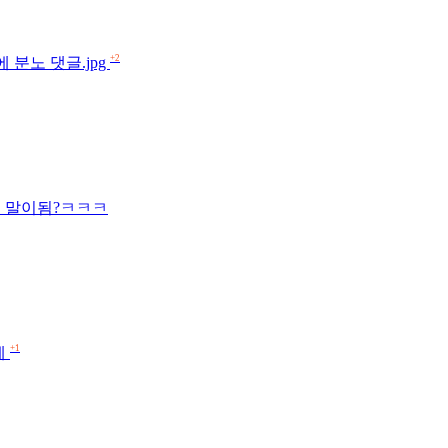
+2
 분노 댓글.jpg
게 말이됨?ㅋㅋㅋ
+1
게