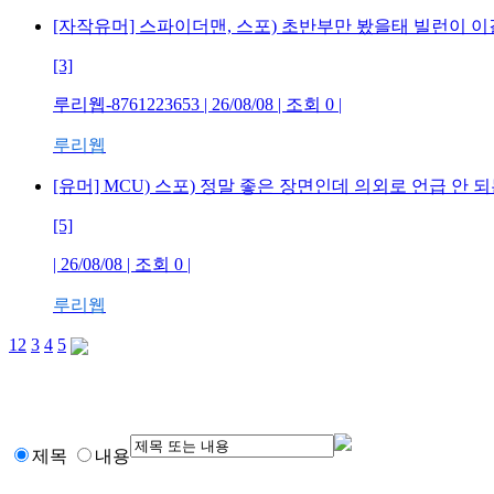
[자작유머] 스파이더맨, 스포) 초반부만 봤을태 빌런이 이
[3]
루리웹-8761223653 | 26/08/08 | 조회 0 |
루리웹
[유머] MCU) 스포) 정말 좋은 장면인데 의외로 언급 안 
[5]
| 26/08/08 | 조회 0 |
루리웹
1
2
3
4
5
제목
내용