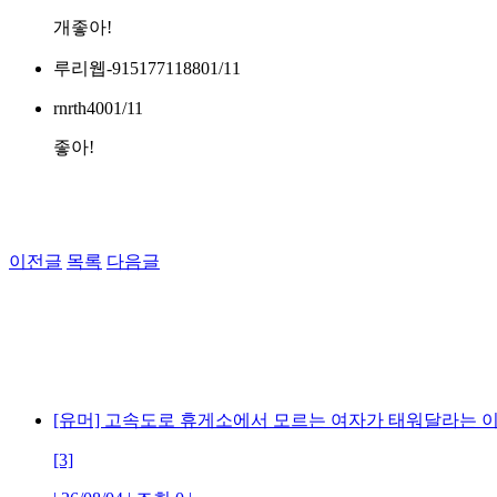
개좋아!
루리웹-9151771188
01/11
rnrth40
01/11
좋아!
이전글
목록
다음글
[유머] 고속도로 휴게소에서 모르는 여자가 태워달라는 
[3]