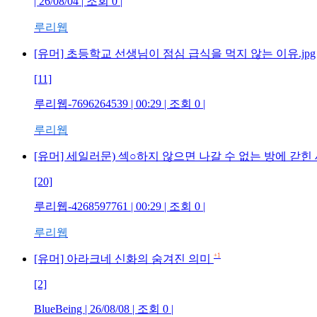
| 26/08/04 | 조회 0 |
루리웹
[유머] 초등학교 선생님이 점심 급식을 먹지 않는 이유.jpg
[11]
루리웹-7696264539 | 00:29 | 조회 0 |
루리웹
[유머] 세일러문) 섹○하지 않으면 나갈 수 없는 방에 갇힌
[20]
루리웹-4268597761 | 00:29 | 조회 0 |
루리웹
+1
[유머] 아라크네 신화의 숨겨진 의미
[2]
BlueBeing | 26/08/08 | 조회 0 |