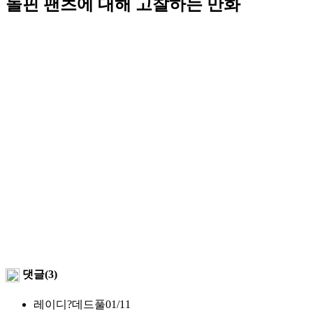
돌핀 팬츠에 대해 고찰하는 만화
댓글(3)
레이디?데드풀
01/11