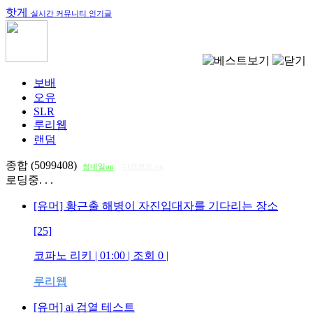
핫게
실시간 커뮤니티 인기글
보배
오유
SLR
루리웹
랜덤
종합 (5099408)
썸네일on
다크모드 on
로딩중. . .
[유머] 황근출 해병이 자진입대자를 기다리는 장소
[25]
코파노 리키
| 01:00 | 조회
0
|
루리웹
[유머] ai 검열 테스트