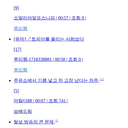
[9]
소말리아알프스니피
| 00:57 | 조회
0
|
루리웹
[유머] ↗토피아를 올리는 사람보다
[17]
루리웹-1718338881
| 00:58 | 조회
0
|
루리웹
+14
주유소에서 기름 넣고 차 고장 났다는 차주
[5]
마틸다88
| 00:07 | 조회
741
|
보배드림
+8
털보 방송의 큰 문제