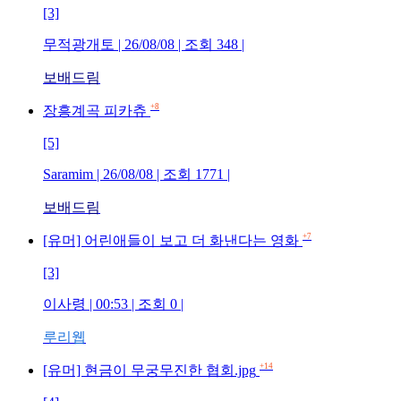
[3]
무적광개토
| 26/08/08 | 조회
348
|
보배드림
+8
장흥계곡 피카츄
[5]
Saramim
| 26/08/08 | 조회
1771
|
보배드림
+7
[유머] 어린애들이 보고 더 화낸다는 영화
[3]
이사령
| 00:53 | 조회
0
|
루리웹
+14
[유머] 현금이 무궁무진한 협회.jpg