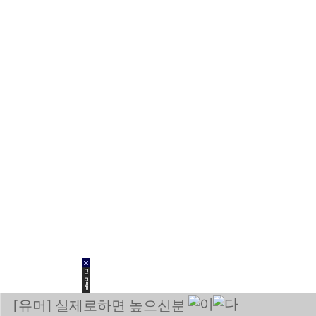
[유머] 실제로하면 높으신분이 멱살 잡음