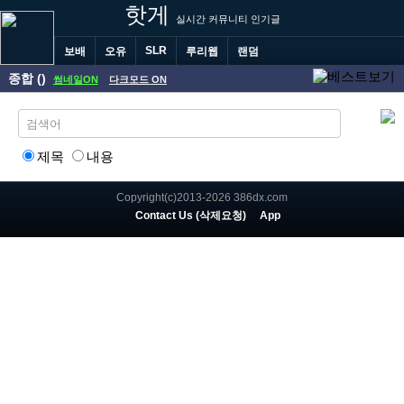
핫게
실시간 커뮤니티 인기글
SLR
보배
오유
루리웹
랜덤
종합 ()
썸네일ON
다크모드 ON
제목
내용
Copyright(c)2013-2026 386dx.com
Contact Us (삭제요청)
App