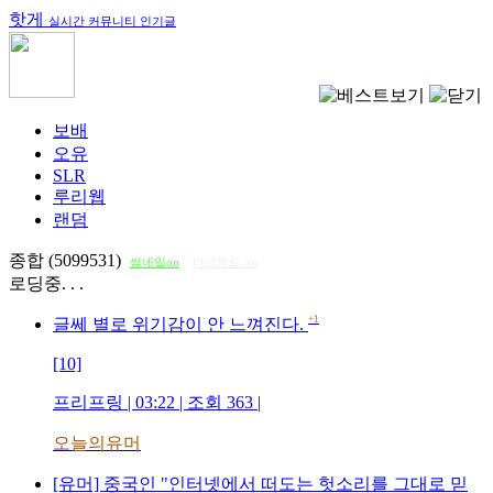
핫게
실시간 커뮤니티 인기글
보배
오유
SLR
루리웹
랜덤
종합 (5099531)
썸네일on
다크모드 on
로딩중. . .
+1
글쎄 별로 위기감이 안 느껴진다.
[10]
프리프링
| 03:22 | 조회
363
|
오늘의유머
[유머] 중국인 "인터넷에서 떠도는 헛소리를 그대로 믿