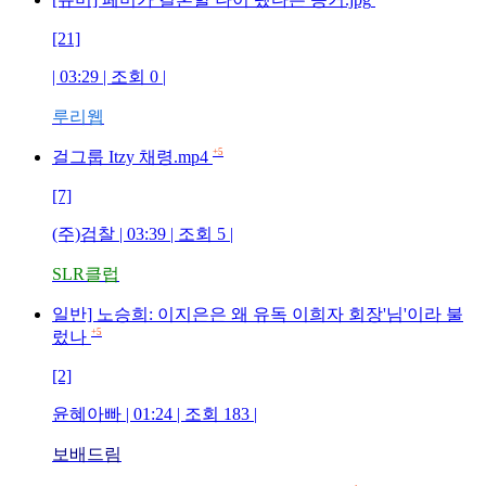
[21]
| 03:29 | 조회
0
|
루리웹
+5
걸그룹 Itzy 채령.mp4
[7]
(주)검찰
| 03:39 | 조회
5
|
SLR클럽
일반] 노승희: 이지은은 왜 유독 이희자 회장'님'이라 불
+5
렀나
[2]
윤혜아빠
| 01:24 | 조회
183
|
보배드림