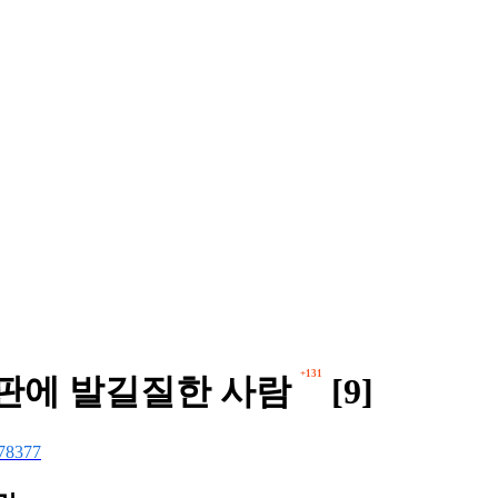
+131
지판에 발길질한 사람
[9]
78377