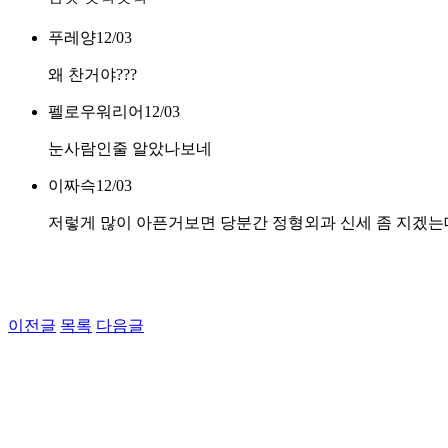
ㅂㅅ ㅊㅋㅊㅋ
푸레양
12/03
왜 찬거야???
펠로우워리어
12/03
눈사람인줄 알았나보네
이짜슥
12/03
저렇게 많이 아픈거보면 당분간 정형외과 신세 좀 지겠는
이전글
목록
다음글