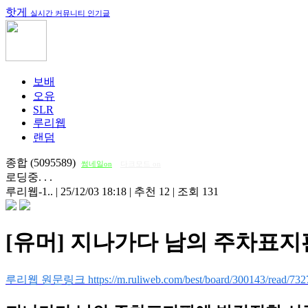
핫게
실시간 커뮤니티 인기글
보배
오유
SLR
루리웹
랜덤
종합 (5095589)
썸네일on
다크모드 on
로딩중. . .
루리웹-1..
|
25/12/03 18:18
|
추천 12
|
조회 131
[유머] 지나가다 남의 주차표
루리웹 원문링크 https://m.ruliweb.com/best/board/300143/read/732