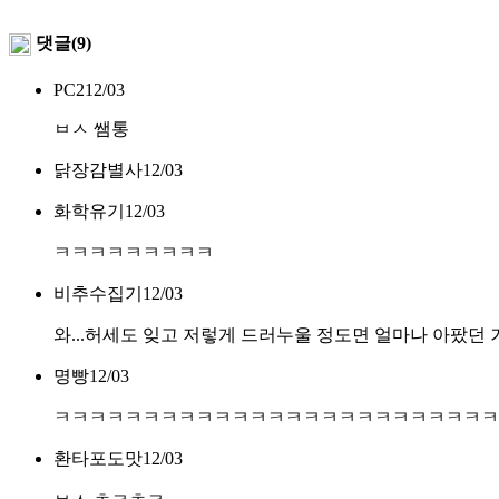
댓글(9)
PC2
12/03
ㅂㅅ 쌤통
닭장감별사
12/03
화학유기
12/03
ㅋㅋㅋㅋㅋㅋㅋㅋㅋ
비추수집기
12/03
와...허세도 잊고 저렇게 드러누울 정도면 얼마나 아팠던 
명빵
12/03
ㅋㅋㅋㅋㅋㅋㅋㅋㅋㅋㅋㅋㅋㅋㅋㅋㅋㅋㅋㅋㅋㅋㅋㅋㅋ
환타포도맛
12/03