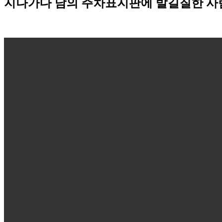
지나가다 남의 주차표지판에 발길질한 사