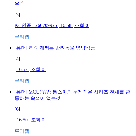
+2
유
[3]
KC인증-1260709925
| 16:58 | 조회
0
|
루리웹
[유머] ㄹㅇ 개쩌는 반려동물 영양식품
[4]
| 16:57 | 조회
0
|
루리웹
[유머] MCU) ??? : 톰스파의 문제점은 시리즈 전체를 관
통하는 숙적이 없는것
[6]
| 16:50 | 조회
0
|
루리웹