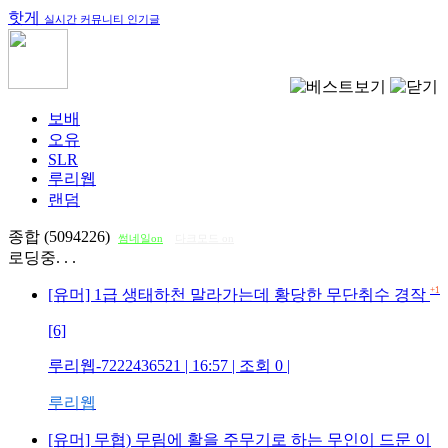
핫게
실시간 커뮤니티 인기글
보배
오유
SLR
루리웹
랜덤
종합 (5094226)
썸네일on
다크모드 on
로딩중. . .
+1
[유머] 1급 생태하천 말라가는데 황당한 무단취수 경작
[6]
루리웹-7222436521
| 16:57 | 조회
0
|
루리웹
[유머] 무협) 무림에 활을 주무기로 하는 무인이 드문 이