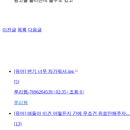
광고를 올리는데 쓸수도 있고
이전글
목록
다음글
+1
[유머] 변기 너무 차가워서.jpg
[5]
루리웹-7696264539 | 02:35 | 조회 0 |
루리웹
[유머] 애들아 이건 어떻든지 간에 무조건 위로만해주자..
[13]