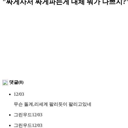
"싸게사서 싸게파는게 대체 뭐가 나쁘지?
댓글(8)
12/03
무슨 돌계,리세계 팔리듯이 팔리고있네
그린우드
12/03
그린우드
12/03