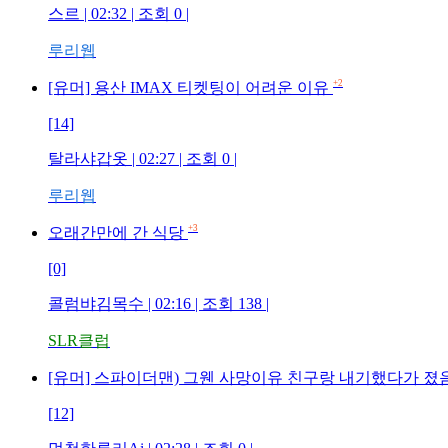
스르 | 02:32 | 조회 0 |
루리웹
+2
[유머] 용산 IMAX 티켓팅이 어려운 이유
[14]
탈라샤갑옷 | 02:27 | 조회 0 |
루리웹
+3
오래간만에 간 식당
[0]
콜럼뱌김목수 | 02:16 | 조회 138 |
SLR클럽
[유머] 스파이더맨) 그웬 사망이유 친구랑 내기했다가 졌
[12]