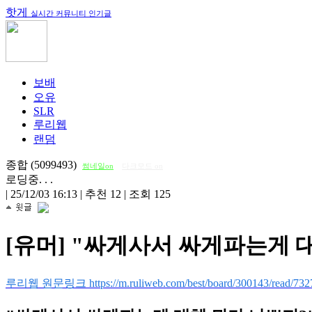
핫게
실시간 커뮤니티 인기글
보배
오유
SLR
루리웹
랜덤
종합 (5099493)
썸네일on
다크모드 on
로딩중. . .
|
25/12/03 16:13
|
추천 12
|
조회 125
[유머] "싸게사서 싸게파는게 
루리웹 원문링크 https://m.ruliweb.com/best/board/300143/read/732