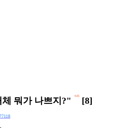
+125
대체 뭐가 나쁘지?"
[8]
77118