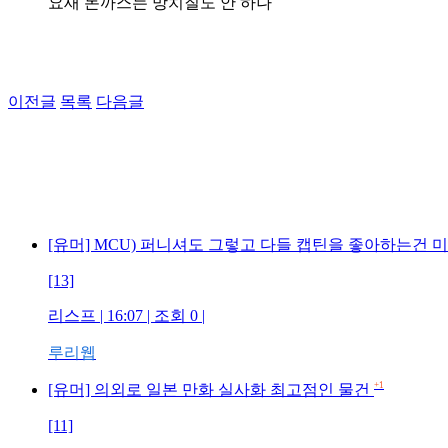
요새 돈까스는 망치질도 안 하나
이전글
목록
다음글
[유머] MCU) 퍼니셔도 그렇고 다들 캡틴을 좋아하는건
[13]
리스프 | 16:07 | 조회 0 |
루리웹
+1
[유머] 의외로 일본 만화 실사화 최고점인 물건
[11]