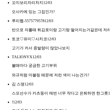
꼬지보리자리차지
12/03
오사카에 있는 그집인가?
루리웹-5575779578
12/03
반으로 자를때 튀김옷이랑 고기랑 떨어지는거같은데 저러
토코♡유미♡사치코
12/03
고기가 커서 증발량이 많았나보지
TALIONYX
12/03
볼때마다 궁금한 고기부위
와규처럼 마블링 때문에 저런 색이 나는건가?
김 스뎅
12/03
스모선수가 카츠둥이 매번 너무 작다고 은퇴하면 한그릇
!
12/03