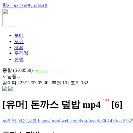
핫게
실시간 커뮤니티 인기글
보배
오유
SLR
루리웹
랜덤
종합 (5100558)
썸네일on
다크모드 on
로딩중. . .
김이다
|
25/12/03 05:30
|
추천 10
|
조회 182
+184
[유머] 돈까스 덮밥 mp4
[6]
루리웹 원문링크 https://m.ruliweb.com/best/board/300143/read/732