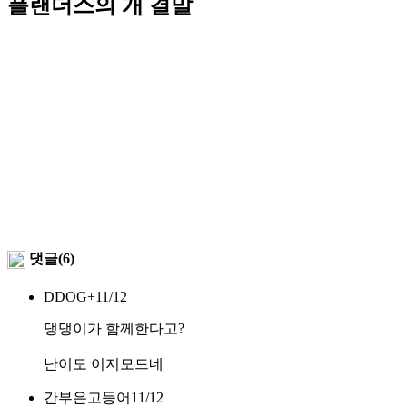
플랜더스의 개 결말
댓글(6)
DDOG+
11/12
댕댕이가 함께한다고?
난이도 이지모드네
간부은고등어
11/12