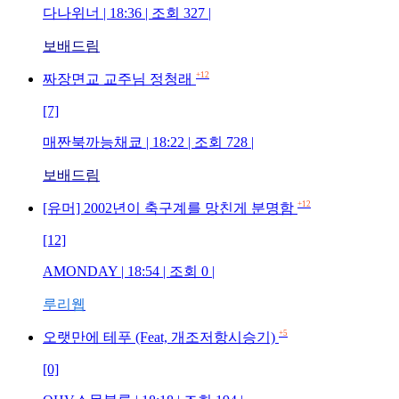
다나위너 | 18:36 | 조회 327 |
보배드림
+12
짜장면교 교주님 정청래
[7]
매짠북까능채쿄 | 18:22 | 조회 728 |
보배드림
+12
[유머] 2002년이 축구계를 망친게 분명함
[12]
AMONDAY | 18:54 | 조회 0 |
루리웹
+5
오랫만에 테푸 (Feat, 개조저항시승기)
[0]