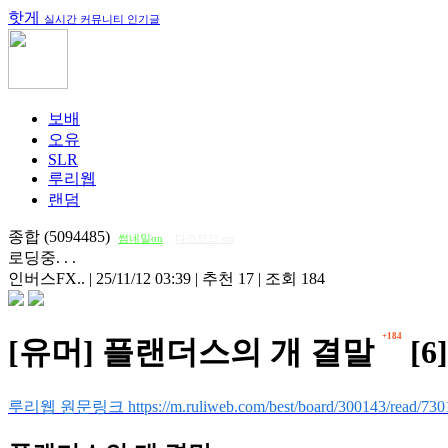
핫게
실시간 커뮤니티 인기글
보배
오유
SLR
루리웹
랜덤
종합 (5094485)
썸네일on
다크모드 on
로딩중. . .
인버스FX..
|
25/11/12 03:39
|
추천 17
|
조회 184
+184
[유머] 플랜더스의 개 결말
[6]
루리웹 원문링크 https://m.ruliweb.com/best/board/300143/read/730