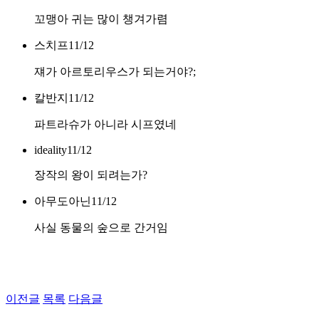
꼬맹아 귀는 많이 챙겨가렴
스치프
11/12
쟤가 아르토리우스가 되는거야?;
칼반지
11/12
파트라슈가 아니라 시프였네
ideality
11/12
장작의 왕이 되려는가?
아무도아닌
11/12
사실 동물의 숲으로 간거임
이전글
목록
다음글