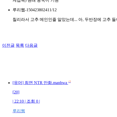
케첩특) 원래 중국이 기원
루리웹-1504238024
11/12
칠리라서 고추 메인인줄 알았는데... 아, 두반장에 고추 들어
이전글
목록
다음글
+3
[유머] 최면 NTR 만화.manhwa
[20]
| 22:10 | 조회 0 |
루리웹