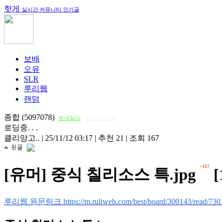
핫게
실시간 커뮤니티 인기글
보배
오유
SLR
루리웹
랜덤
종합 (5097078)
썸네일on
다크모드 on
로딩중. . .
클리앙고..
|
25/11/12 03:17
|
추천 21
|
조회 167
+167
[유머] 중식 칠리소스 특.jpg
[
루리웹 원문링크 https://m.ruliweb.com/best/board/300143/read/730