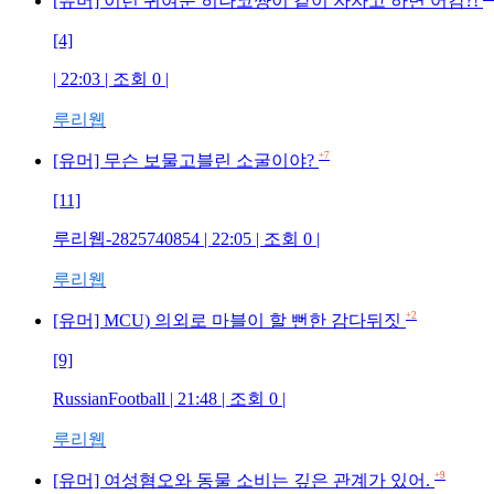
[유머] 이런 귀여운 히나코쨩이 같이 자자고 하면 어캄?!
[4]
| 22:03 | 조회 0 |
루리웹
+7
[유머] 무슨 보물고블린 소굴이야?
[11]
루리웹-2825740854 | 22:05 | 조회 0 |
루리웹
+2
[유머] MCU) 의외로 마블이 할 뻔한 감다뒤짓
[9]
RussianFootball | 21:48 | 조회 0 |
루리웹
+9
[유머] 여성혐오와 동물 소비는 깊은 관계가 있어.