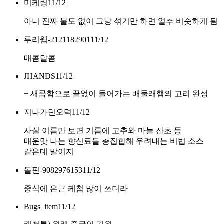
미케링
11/12
아니 진짜 불도 없이 그냥 섞기만 하면 얼추 비슷하게 됨
루리웹-2121182901
11/12
매콤달콤
JHANDS
11/12
+ 새콤함으로 끝없이 들어가는 배둘래햄의 고리 완성
지나가던오덕
11/12
사실 이름만 보면 기름에 고추와 마늘 산초 등
매운맛 나는 향신료들 총집합해 우려내는 비법 소스
같은데 말이지
돌핀-9082976153
11/12
중식에 은근 케첩 많이 쓰더라
Bugs_item
11/12