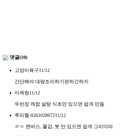
댓글(10)
고양이육구
11/12
간단해야 대량조리하기편하긴하지
미케링
11/12
두반장 캐찹 설탕 식초만 있으면 쉽게 만듬
루리웹-0261028672
11/12
ㄹㅇ 캔버스, 물감, 붓 만 있으면 쉽게 그리더라