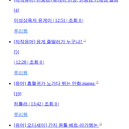
[4]
이성상욕자 유게이
| 12:51 | 조회
0
|
루리웹
+1
[자작유머] 유게 즐딸러가 누구냐?
[5]
| 12:28 | 조회
0
|
루리웹
+8
[유머] 흡혈귀가 노가다 뛰는 만화.manga
[19]
히틀러
| 13:42 | 조회
0
|
루리웹
+8
[유머] 오디세이] 간지 원툴 베트-아가멤논