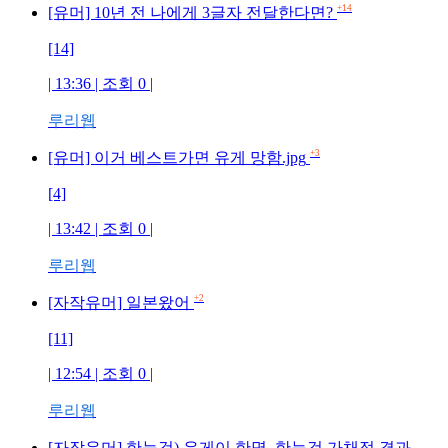
+14
[유머] 10년 전 나에게 3글자 전달한다면?
[14]
| 13:36 | 조회
0
|
루리웹
+3
[유머] 이거 베스트가면 유게 망함.jpg
[4]
| 13:42 | 조회
0
|
루리웹
+2
[자작유머] 일본왔어
[11]
| 12:54 | 조회
0
|
루리웹
[자작유머] 한능검) 유게이 한명, 한능검 가채점 결과