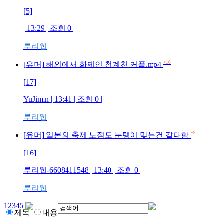
[5]
| 13:29 | 조회
0
|
루리웹
+16
[유머] 해외에서 화제인 청계천 커플.mp4
[17]
YuJimin
| 13:41 | 조회
0
|
루리웹
+9
[유머] 일본의 축제 노점도 눈탱이 맞는건 같다함
[16]
루리웹-6608411548
| 13:40 | 조회
0
|
루리웹
1
2
3
4
5
제목
내용