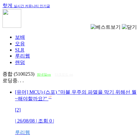
핫게
실시간 커뮤니티 인기글
보배
오유
SLR
루리웹
랜덤
종합 (5100253)
썸네일on
다크모드 on
로딩중. . .
[유머] MCU) (스포) "마블 우주의 파멸을 막기 위해선 뭘
+7
~해야할까요?"
[2]
| 26/08/08 | 조회
0
|
루리웹