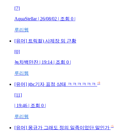
[7]
AquaStellar
| 26/08/02 | 조회
0
|
루리웹
[유머] 트릭컬) 사제장 밈 근황
[0]
녹차백만잔
| 19:14 | 조회
0
|
루리웹
+9
[유머] jtbc기자 표정 상태 ㅋㅋㅋㅋㅋㅋ
[11]
| 19:46 | 조회
0
|
루리웹
+5
[유머] 몽규가 그래도 정의 일족이었단 말인가