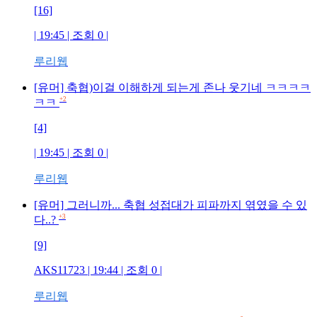
[16]
| 19:45 | 조회
0
|
루리웹
[유머] 축협)이걸 이해하게 되는게 존나 웃기네 ㅋㅋㅋㅋ
+2
ㅋㅋ
[4]
| 19:45 | 조회
0
|
루리웹
[유머] 그러니까... 축협 성접대가 피파까지 엮였을 수 있
+3
다..?
[9]
AKS11723
| 19:44 | 조회
0
|
루리웹