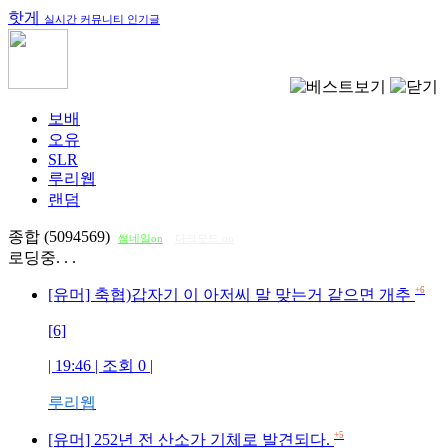
핫게
실시간 커뮤니티 인기글
보배
오유
SLR
루리웹
랜덤
종합 (5094569)
썸네일on
다크모드 on
로딩중. . .
+6
[유머] 축협)갑자기 이 아저씨 말 맞는거 같으면 개추
[6]
| 19:46 | 조회
0
|
루리웹
+5
[유머] 252년 전 산소가 기체로 발견되다.