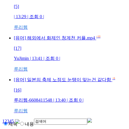
[5]
| 13:29 | 조회
0
|
루리웹
+10
[유머] 해외에서 화제인 청계천 커플.mp4
[17]
YuJimin
| 13:41 | 조회
0
|
루리웹
+6
[유머] 일본의 축제 노점도 눈탱이 맞는건 같다함
[16]
루리웹-6608411548
| 13:40 | 조회
0
|
루리웹
1
2
3
4
5
제목
내용