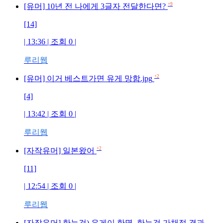
+9
[유머] 10년 전 나에게 3글자 전달한다면?
[14]
| 13:36 | 조회
0
|
루리웹
+2
[유머] 이거 베스트가면 유게 망함.jpg
[4]
| 13:42 | 조회
0
|
루리웹
+2
[자작유머] 일본왔어
[11]
| 12:54 | 조회
0
|
루리웹
[자작유머] 한능검) 유게이 한명, 한능검 가채점 결과