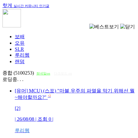
핫게
실시간 커뮤니티 인기글
보배
오유
SLR
루리웹
랜덤
종합 (5100253)
썸네일on
다크모드 on
로딩중. . .
[유머] MCU) (스포) "마블 우주의 파멸을 막기 위해선 뭘
+3
~해야할까요?"
[2]
| 26/08/08 | 조회
0
|
루리웹