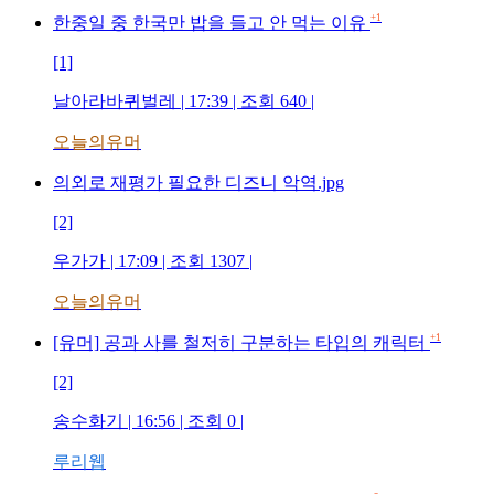
+1
한중일 중 한국만 밥을 들고 안 먹는 이유
[1]
날아라바퀴벌레
| 17:39 | 조회
640
|
오늘의유머
의외로 재평가 필요한 디즈니 악역.jpg
[2]
우가가
| 17:09 | 조회
1307
|
오늘의유머
+1
[유머] 공과 사를 철저히 구분하는 타입의 캐릭터
[2]
송수화기
| 16:56 | 조회
0
|
루리웹