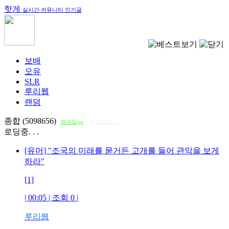
핫게
실시간 커뮤니티 인기글
보배
오유
SLR
루리웹
랜덤
종합 (5098656)
썸네일on
다크모드 on
로딩중. . .
[유머] "조국의 미래를 묻거든 고개를 들어 관악을 보게
하라"
[1]
| 00:05 | 조회
0
|
루리웹