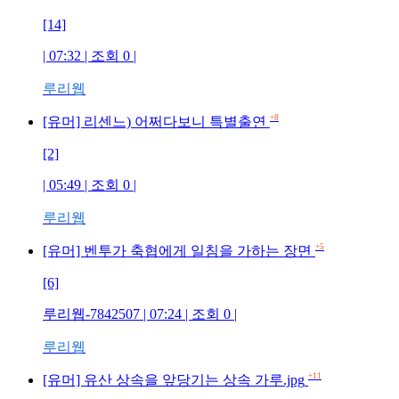
[14]
| 07:32 | 조회
0
|
루리웹
+8
[유머] 리센느) 어쩌다보니 특별출연
[2]
| 05:49 | 조회
0
|
루리웹
+5
[유머] 벤투가 축협에게 일침을 가하는 장면
[6]
루리웹-7842507
| 07:24 | 조회
0
|
루리웹
+11
[유머] 유산 상속을 앞당기는 상속 가루.jpg