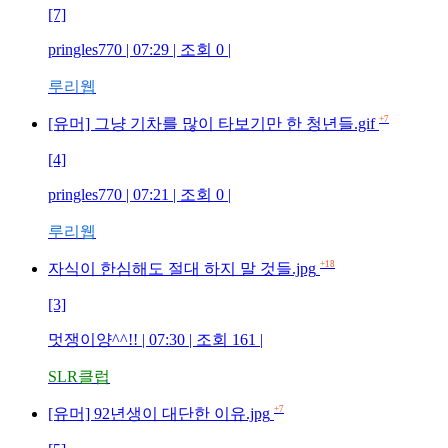
[7]
pringles770
| 07:29 | 조회
0
|
루리웹
+7
[유머] 그냥 기차를 많이 타보기만 한 청년들.gif
[4]
pringles770
| 07:21 | 조회
0
|
루리웹
+18
자식이 한심해도 절대 하지 말 것들.jpg
[3]
멋쟁이양^^!!
| 07:30 | 조회
161
|
SLR클럽
+7
[유머] 92년생이 대단한 이유.jpg