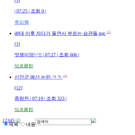
[5]
| 07:25 | 조회
0
|
루리웹
+25
40대 이후 자다가 돌연사 부르는 습관들.jpg
[3]
멋쟁이양^^!!
| 07:27 | 조회
606
|
SLR클럽
+15
신안군 예산 논란 ㅋㅋ
[12]
중랑천
| 07:19 | 조회
323
|
SLR클럽
1
2
3
4
5
제목
내용