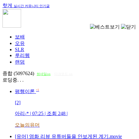
핫게
실시간 커뮤니티 인기글
보배
오유
SLR
루리웹
랜덤
종합 (5097624)
썸네일on
다크모드 on
로딩중. . .
+1
평행이론
[2]
아리-*
| 07:25 | 조회
248
|
오늘의유머
[유머] 영화 리뷰 유튜버들을 안보게된 계기.movie