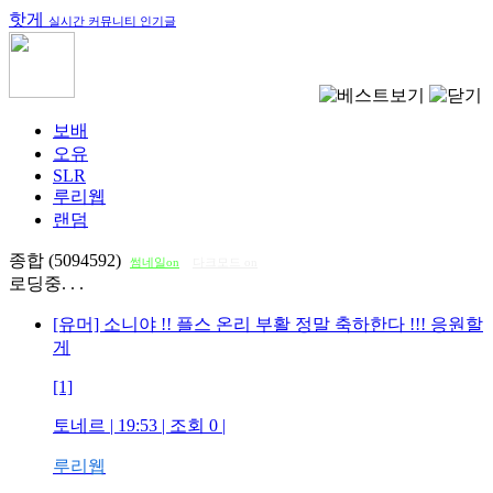
핫게
실시간 커뮤니티 인기글
보배
오유
SLR
루리웹
랜덤
종합 (5094592)
썸네일on
다크모드 on
로딩중. . .
[유머] 소니야 !! 플스 온리 부활 정말 축하한다 !!! 응원할
게
[1]
토네르
| 19:53 | 조회
0
|
루리웹